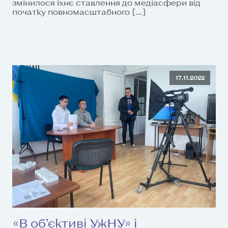
змінилося їхнє ставлення до медіасфери від
початку повномасштабного […]
17.11.2022
«В об’єктиві УжНУ» і