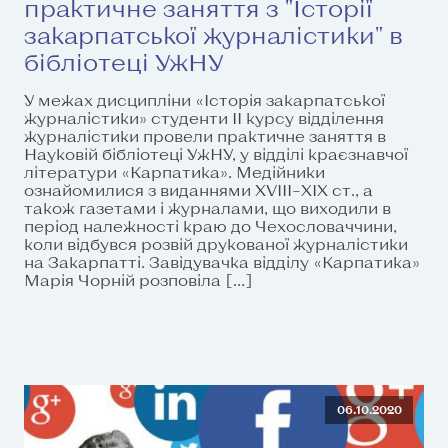
практичне заняття з "Історії
закарпатської журналістики" в
бібліотеці УжНУ
У межах дисципліни «Історія закарпатської
журналістики» студенти ІІ курсу відділення
журналістики провели практичне заняття в
Науковій бібліотеці УжНУ, у відділі краєзнавчої
літератури «Карпатика». Медійники
ознайомилися з виданнями XVIII–XIX ст., а
також газетами і журналами, що виходили в
період належності краю до Чехословаччини,
коли відбувся розвій друкованої журналістики
на Закарпатті. Завідувачка відділу «Карпатика»
Марія Чорній розповіла […]
06.10.2020