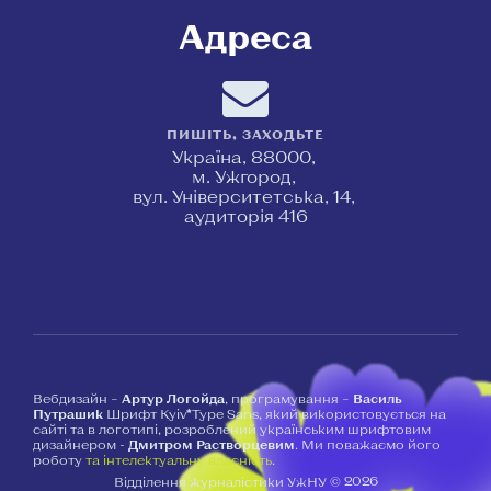
Адреса
ПИШІТЬ, ЗАХОДЬТЕ
Україна, 88000,
м. Ужгород,
вул. Університетська, 14,
аудиторія 416
Вебдизайн –
Артур Логойда
, програмування –
Василь
Путрашик
Шрифт Kyiv*Type Sans, який використовується на
сайті та в логотипі, розроблений українським шрифтовим
дизайнером -
Дмитром Растворцевим
. Ми поважаємо його
роботу
та інтелектуальну власність
.
2026
Відділення журналістики УжНУ ©