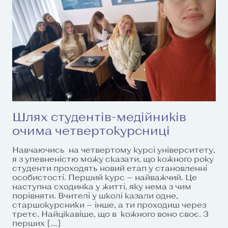
Шлях студентів-медійників
очима четвертокурсниці
Навчаючись на четвертому курсі університету,
я з упевненістю можу сказати, що кожного року
студенти проходять новий етап у становленні
особистості. Перший курс — найважчий. Це
наступна сходинка у житті, яку нема з чим
порівняти. Вчителі у школі казали одне,
старшокурсники — інше, а ти проходиш через
третє. Найцікавіше, що в кожного воно своє. З
перших […]