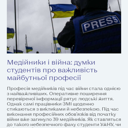
Медійники і війна: думки
студентів про важливість
майбутньої професії
Професія медійників під час війни стала однією
з найважливіших. Оперативне поширення
перевіреної інформації рятує людські життя.
Однак самі працівники ЗМІ щоденно
стикаються з викликами й небезпекою. Під час
виконання професійних обов’язків від початку
війни вже загинуло 39 медійників. Як ставляться
до такого небезпечного фаху студенти УжНУ, чи