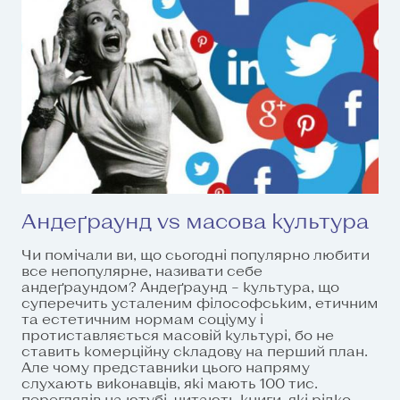
Андеґраунд vs масова культура
Чи помічали ви, що сьогодні популярно любити
все непопулярне, називати себе
андеґраундом? Андеґраунд – культура, що
суперечить усталеним філософським, етичним
та естетичним нормам соціуму і
протиставляється масовій культурі, бо не
ставить комерційну складову на перший план.
Але чому представники цього напряму
слухають виконавців, які мають 100 тис.
переглядів на ютубі, читають книги, які рідко