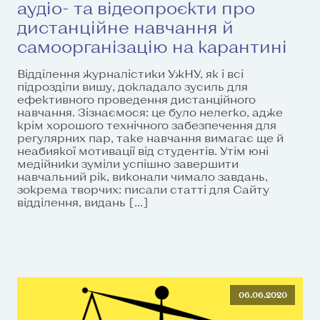
аудіо- та відеопроєкти про
дистанційне навчання й
самоорганізацію на карантині
Відділення журналістики УжНУ, як і всі
підрозділи вишу, докладало зусиль для
ефективного проведення дистанційного
навчання. Зізнаємося: це було нелегко, адже
крім хорошого технічного забезпечення для
регулярних пар, таке навчання вимагає ще й
неабиякої мотивації від студентів. Утім юні
медійники зуміли успішно завершити
навчальний рік, виконали чимало завдань,
зокрема творчих: писали статті для Сайту
відділення, видань […]
06.06.2020