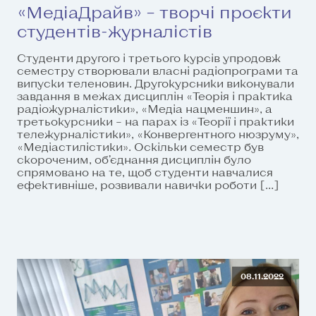
«МедіаДрайв» – творчі проєкти
студентів-журналістів
Студенти другого і третього курсів упродовж
семестру створювали власні радіопрограми та
випуски теленовин. Другокурсники виконували
завдання в межах дисциплін «Теорія і практика
радіожурналістики», «Медіа нацменшин», а
третьокурсники – на парах із «Теорії і практики
тележурналістики», «Конвергентного нюзруму»,
«Медіастилістики». Оскільки семестр був
скороченим, об’єднання дисциплін було
спрямовано на те, щоб студенти навчалися
ефективніше, розвивали навички роботи […]
08.11.2022