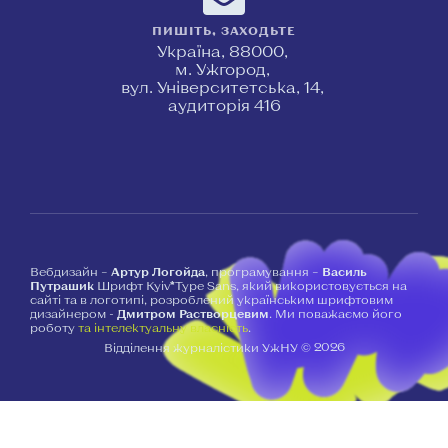
ПИШІТЬ, ЗАХОДЬТЕ
Україна, 88000,
м. Ужгород,
вул. Університетська, 14,
аудиторія 416
Вебдизайн –
Артур Логойда
, програмування –
Василь
Путрашик
Шрифт Kyiv*Type Sans, який використовується на
сайті та в логотипі, розроблений українським шрифтовим
дизайнером -
Дмитром Растворцевим
. Ми поважаємо його
роботу
та інтелектуальну власність
.
2026
Відділення журналістики УжНУ ©