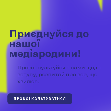
Приєднуйся до
нашої
медіародини!
Проконсультуйся з нами щодо
вступу, розпитай про все, що
хвилює.
ПРОКОНСУЛЬТУВАТИСЯ