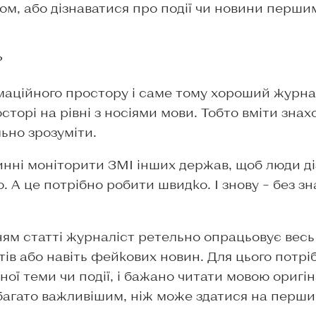
ом, або дізнаватися про події чи новини першим
?
маційного простору і саме тому хороший журна
сторі на рівні з носіями мови. Тобто вміти зна
льно зрозуміти.
инні моніторити ЗМІ інших держав, щоб люди д
А це потрібно робити швидко. І знову – без зн
ям статті журналіст ретельно опрацьовує весь
ів або навіть фейкових новин. Для цього потрі
вної теми чи події, і бажано читати мовою оригі
абагато важливішим, ніж може здатися на перши