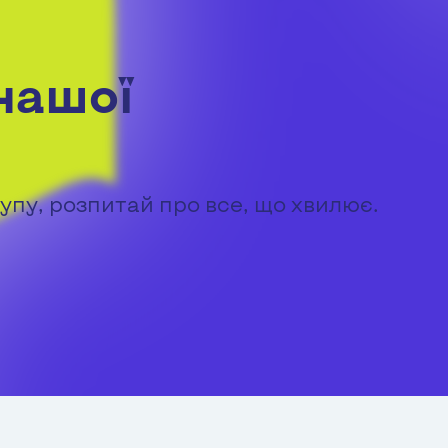
нашої
упу, розпитай про все, що хвилює.