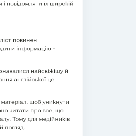
 і повідомляти їх широкій
ліст повинен
ходити інформацію –
ізнавалися найсвіжішу й
ання англійської це
 матеріал, щоб уникнути
бно читати про все, що
налу. Тому для медійників
й погляд.