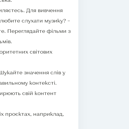
иляєтесь. Для вивчення
и любите слухати музику? –
те. Переглядайте фільми з
ьмів.
оритетних світових
Шукайте значення слів у
авильному контексті.
ширюють свій контент
ніх проєктах, наприклад,