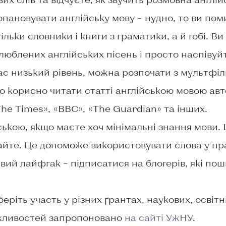
опановувати англійську мову – нудно, то ви пом
ільки словники і книги з граматики, а й гобі. В
люблених англійських пісень і просто наспівуй
ас низький рівень, можна розпочати з мультфіл
 корисно читати статті англійською мовою авт
he Times», «BBC», «The Guardian» та інших.
ською, якщо маєте хоч мінімальні знання мови. 
айте. Це допоможе використовувати слова у пр
євий лайфгак – підписатися на блогерів, які по
еріть участь у різних ґрантах, наукових, освіт
жливостей запропоновано
на сайті УжНУ
.