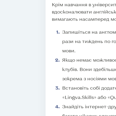
Крім навчання в університ
вдосконалювати англійськ
вимагають насамперед мо
Запишіться на англомо
рази на тиждень по го
мови.
Якщо немає можливост
клубів. Вони здебільш
зокрема з носіями мо
Встановіть собі додат
«Lingva.Skills» або «Qu
Знайдіть інтернет-дру
багато цікавих сленгов