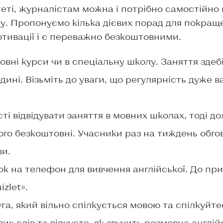
еті, журналістам можна і потрібно самостійно 
у. Пропонуємо кілька дієвих порад для покраще
тивації і є переважно безкоштовними.
вні курси чи в спеціальну школу. Заняття здеб
дині. Візьміть до уваги, що регулярність дуже 
і відвідувати заняття в мовних школах, тоді д
ого безкоштовні. Учасники раз на тиждень обго
ви.
ок на телефон для вивчення англійської. До при
izlet».
га, який вільно спілкується мовою та спілкуйте
их слів та відчуєте, як звучить розмовна англій