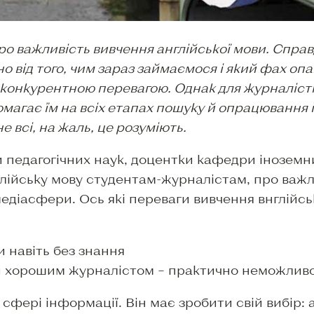
о важливість вивчення англійської мови. Справ
но від того, чим зараз займаємося і який фах оп
 конкурентною перевагою. Однак для журналісті
магає їм на всіх етапах пошуку й опрацювання і
е всі, на жаль, це розуміють.
и педагогічних наук, доцентки кафедри інозем
глійську мову студентам-журналістам, про важл
діасфери. Ось які переваги вивчення внглійськ
 навіть без знання
ти хорошим журналістом – практично неможливо
сфері інформації. Він має зробити свій вибір: 