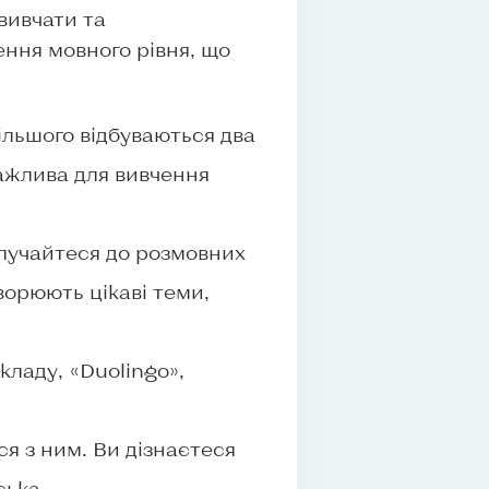
вивчати та
ння мовного рівня, що
ільшого відбуваються два
важлива для вивчення
олучайтеся до розмовних
ворюють цікаві теми,
кладу, «Duolingo»,
ся з ним. Ви дізнаєтеся
ська.