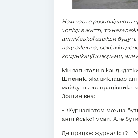
Нам часто розповідають пр
успіху в житті, то незалеж
англійської завжди будуть
надважлива, оскільки допо
комунікації з людьми, але н
Ми запитали в кандидатк
Шпеник
, яка викладає ан
майбутнього працівника ме
Золтанівна:
– Журналістом можна бути
англійської мови. Але бу
Де працює журналіст? – У 