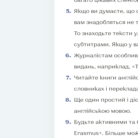
Якщо ви думаєте, що 
вам знадобляться не т
То знаходьте тексти у
субтитрами. Якщо у в
Журналістам особливо
видань, наприклад, «T
Читайте книги англій
словниках і переклад
Ще один простий і ді
англійською мовою.
Будьте активними та б
Erasmus+. Більше мо