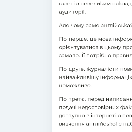
газеті з невеликим наклад
аудиторії.
Але чому саме англійська
По-перше, це мова інфор
орієнтуватися в цьому про
замало. Її потрібно прави
По-друге, журналісти пов
найважливішу інформацію. 
неможливо.
По-третє, перед написанн
подачі недостовірних факт
доступно в інтернеті з пе
вивчення англійської є н