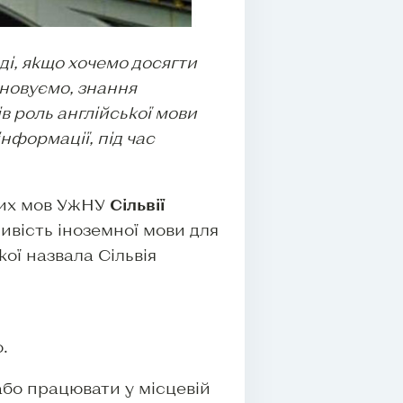
ді, якщо хочемо досягти
ановуємо, знання
в роль англійської мови
нформації, під час
них мов УжНУ
Сільвії
ивість іноземної мови для
ої назвала Сільвія
.
або працювати у місцевій