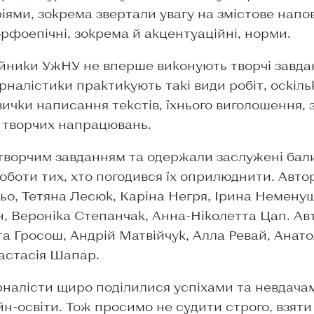
іями, зокрема звертали увагу на змістове напо
орфоепічні, зокрема й акцентуаційні, норми.
йники УжНУ не вперше виконують творчі завдан
рналістики практикують такі види робіт, оскіл
ички написання текстів, їхнього виголошення, 
ї творчих напрацювань.
 творчим завданням та одержали заслужені ба
боти тих, хто погодився їх оприлюднити. Авторк
ьо, Тетяна Лесюк, Каріна Негря, Ірина Неменуща
, Вероніка Степанчак, Анна-Ніколетта Цап. Авт
іта Гросош, Андрій Матвійчук, Алла Ревай, Анат
астасія Шапар.
рналісти щиро поділилися успіхами та невдача
н-освіти. Тож просимо не судити строго, взяти