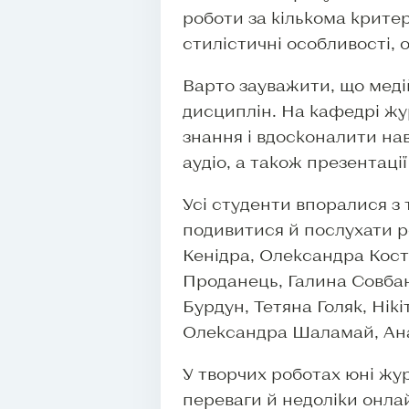
роботи за кількома критер
стилістичні особливості, 
Варто зауважити, що меді
дисциплін. На кафедрі жу
знання і вдосконалити нав
аудіо, а також презентаці
Усі студенти впоралися з
подивитися й послухати ро
Кенідра, Олександра Кост
Проданець, Галина Совбан
Бурдун, Тетяна Голяк, Нік
Олександра Шаламай, Ан
У творчих роботах юні жу
переваги й недоліки онлай