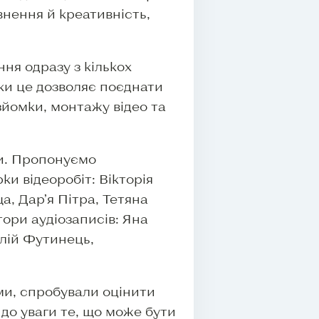
внення й креативність,
ня одразу з кількох
ьки це дозволяє поєднати
зйомки, монтажу відео та
ли. Пропонуємо
и відеоробіт: Вікторія
, Дар’я Пітра, Тетяна
ори аудіозаписів: Яна
олій Футинець,
ми, спробували оцінити
 до уваги те, що може бути