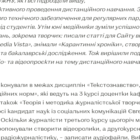
НУ, як і всі підрозділи вишу,
ктивного проведення дистанційного навчання. З
го технічного забезпечення для регулярних пар
від студентів. Утім юні медійники зуміли успіш
ань, зокрема творчих: писали статті для Сайту в
ia Vista», знімали «Карантинні хроніки», створ
і та бакалаврські дослідження. Тож вирішили п
іо- та відеопроєкти на тему дистанційного навча
иконували в межах дисциплін «Текстознавство»,
ійних норм», які ведуть на 3 курсі доцентки 
акож «Теорія і методика журналістської творчо
рсі кандидат наук із соціальних комунікацій Єв
 Оскільки журналісти третього курсу цьогоріч 
ропонували створити відеоролики, а другокурсн
 радіожурналістику, – записати аудіофайли. Ви