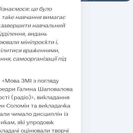
ізнаємося: це було
, таке навчання вимагає
но завершити навчальний
ідділення, видань
ювали мініпроєкти і,
оділитися враженнями,
ння, самоорганізації під
 «Мова ЗМІ з погляду
кафедри Галина Шаповалова
сті (радіо)», викладання
ген Соломін та викладачка
мали чимало дисциплін із
икам, які упродовж
кладачі оцінювали творчі