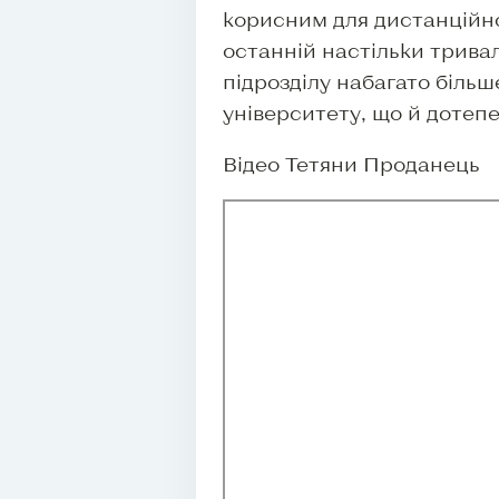
корисним для дистанційно
останній настільки тривал
підрозділу набагато більш
університету, що й дотеп
Відео Тетяни Проданець