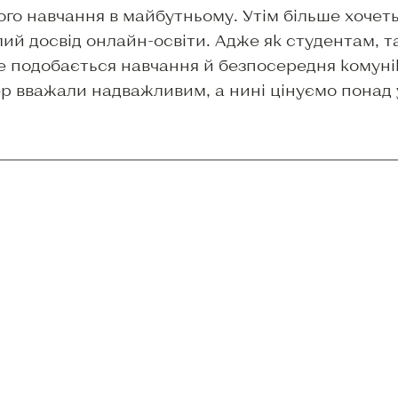
го навчання в майбутньому. Утім більше хочеть
ий досвід онлайн-освіти. Адже як студентам, т
е подобається навчання й безпосередня комунік
ер вважали надважливим, а нині цінуємо понад 