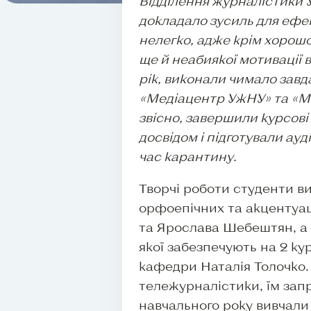
Відділення журналістики Уж
докладало зусиль для ефе
нелегко, адже крім хорошо
ще й неабиякої мотивації 
рік, виконали чимало завд
«Медіацентр УжНУ» та «Med
звісно, завершили курсов
досвідом і підготували ауд
час карантину.
Творчі роботи студенти в
орфоепічних та акцентуац
та Ярослава Шебештян, а т
якої забезпечують на 2 ку
кафедри Наталія Толочко.
тележурналістики, їм зап
навчального року вивчали