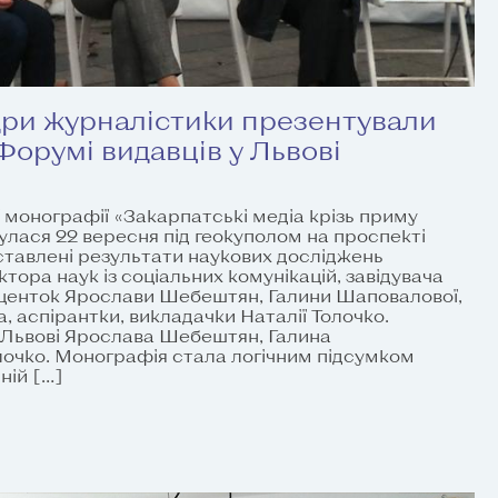
дри журналістики презентували
орумі видавців у Львові
 монографії «Закарпатські медіа крізь приму
улася 22 вересня під геокуполом на проспекті
ставлені результати наукових досліджень
тора наук із соціальних комунікацій, завідувача
оценток Ярослави Шебештян, Галини Шаповалової,
, аспірантки, викладачки Наталії Толочко.
 Львові Ярослава Шебештян, Галина
лочко. Монографія стала логічним підсумком
ній […]