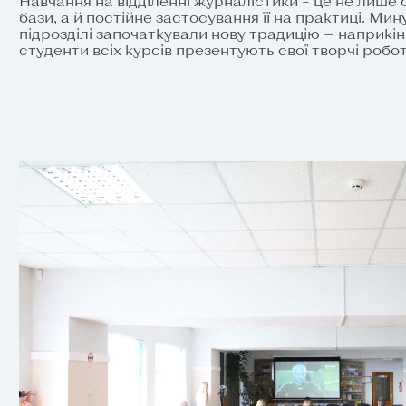
Навчання на відділенні журналістики – це не лише
бази, а й постійне застосування її на практиці. Ми
підрозділі започаткували нову традицію — наприкі
студенти всіх курсів презентують свої творчі роб