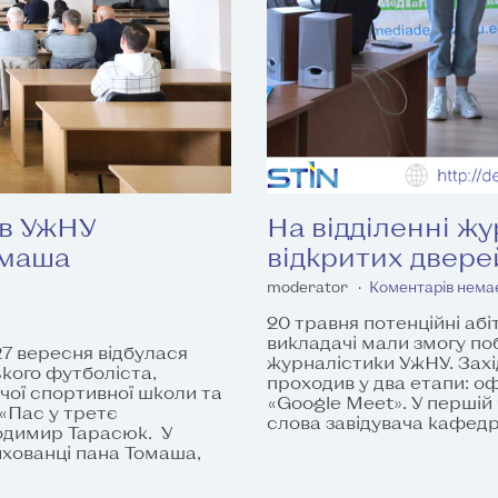
 в УжНУ
На відділенні ж
омаша
відкритих двере
moderator
Коментарів нема
20 травня потенційні абі
викладачі мали змогу поб
27 вересня відбулася
журналістики УжНУ. Захі
кого футболіста,
проходив у два етапи: оф
чої спортивної школи та
«Google Meet». У першій 
 «Пас у третє
слова завідувача кафедр
лодимир Тарасюк. У
вихованці пана Томаша,