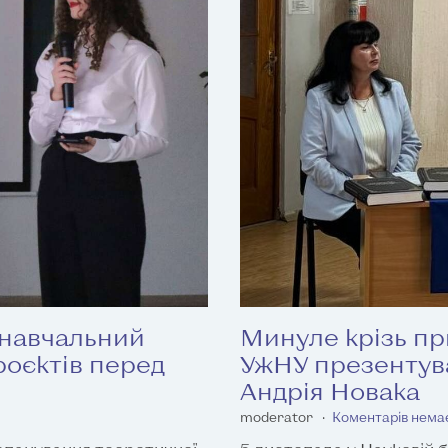
 навчальний
Минуле крізь при
оєктів перед
УжНУ презентувал
Андрія Новака
moderator
Коментарів нема