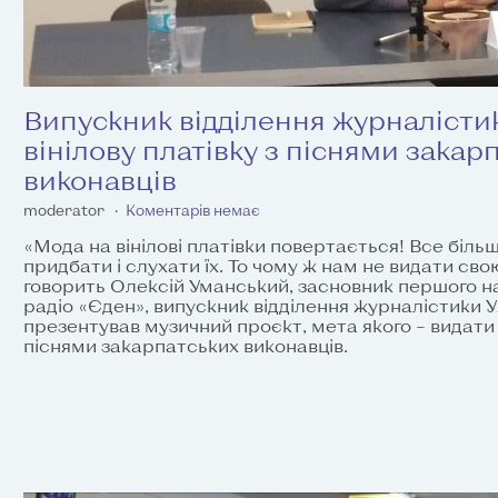
Випускник відділення журналісти
вінілову платівку з піснями закар
виконавців
moderator
Коментарів немає
«Мода на вінілові платівки повертається! Все біль
придбати і слухати їх. То чому ж нам не видати сво
говорить Олексій Уманський, засновник першого на
радіо «Єден», випускник відділення журналістики У
презентував музичний проєкт, мета якого – видати 
піснями закарпатських виконавців.