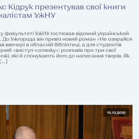
 Кідрук презентував свої книги
налістам УжНУ
му факультеті УжНУ гостював відомий український
 До Ужгорода він привіз новий роман «Не озирайся
в ввечері в обласній бібліотеці, а для студентів
дний «виступ-солянку»: розповів про три свої
жі, які й спонукають його до написання творів. Як
[…]
16.10.2016