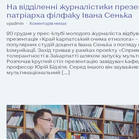
На відділенні журналістики презе
патріарха філфаку Івана Сенька
vpadmin
Коментарів немає
20 грудня у прес-клубі молодого журналіста відбув
презентація «Край карпатський очима етнолога» –
популярних студій доцента Івана Сенька з погляду
комунікації. Захід тривав у рамках проекту «Сприя
толерантності в Закарпатті шляхом запуску муль
Розпочав круглий стіл-презентацію завідувач каф
професор Юрій Бідзіля. Серед іншого він зауважив
мультинаціональний […]