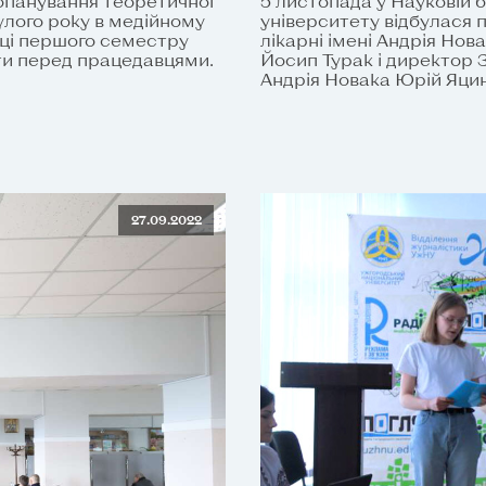
 опанування теоретичної
5 листопада у Науковій 
нулого року в медійному
університету відбулася п
нці першого семестру
лікарні імені Андрія Нов
оти перед працедавцями.
Йосип Турак і директор З
Андрія Новака Юрій Яцин
27.09.2022