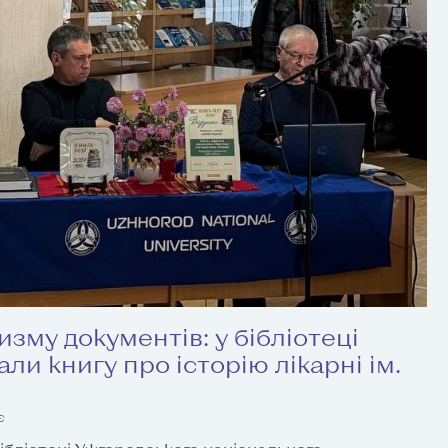
зму документів: у бібліотеці
и книгу про історію лікарні ім.
є