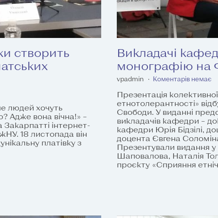
ки створить
Викладачі кафе
патських
монографію на Ф
vpadmin
Коментарів немає
Презентація колективної
етнотолерантності» відб
ше людей хочуть
Свободи. У виданні пред
ю? Адже вона вічна!» –
викладачів кафедри – док
 Закарпатті інтернет-
кафедри Юрія Бідзілі, д
жНУ. 18 листопада він
доцента Євгена Соломіна
унікальну платівку з
Презентували видання у
Шаповалова, Наталія То
проєкту «Сприяння етніч