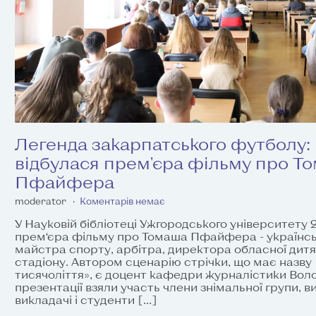
Легенда закарпатського футболу:
відбулася прем'єра фільму про Т
Пфайфера
moderator
Коментарів немає
У Науковій бібліотеці Ужгородського університету 
прем‘єра фільму про Томаша Пфайфера - українсь
майстра спорту, арбітра, директора обласної дитя
стадіону. Автором сценарію стрічки, що має назву
тисячоліття», є доцент кафедри журналістики Во
презентації взяли участь члени знімальної групи, 
викладачі і студенти […]