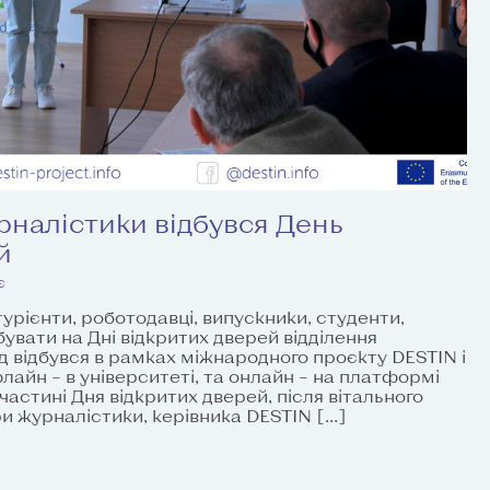
урналістики відбувся День
й
є
турієнти, роботодавці, випускники, студенти,
увати на Дні відкритих дверей відділення
д відбувся в рамках міжнародного проєкту DESTIN і
лайн – в університеті, та онлайн – на платформі
частині Дня відкритих дверей, після вітального
и журналістики, керівника DESTIN […]