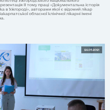
бібліотеці Ужгородського національного
резентація ІІ тому праці «Документальна історія
ака в Ужгороді», авторами якої є відомий лікар
акарпатської обласної клінічної лікарні імені
а.
24.05.2021