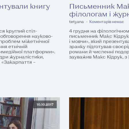
нтували книгу
Письменник Макс
філологам і жур
tetyana
Коментарів немає
ся круглий стіл-
4 грудня на філологічно
 обговорення науково-
письменник Макс Кідрук.
 проблем міжетнічної
і мовчи», який презентува
ння етнічній
зранку підготував своєрі
тимедійної платформи».
романи й численні подоро
едри журналістики,
зауважив Макс Кідрук, з 
: «Закарпаття –
10.10.2017