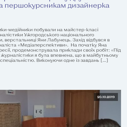
ла першокурсникам дизайнерка
ки-медійники побували на майстер-класі
налістики Ужгородського національного
, верстальниці Яни Лабунець. Захід відбувся в
наліста «Медіаперспективи». На початку Яна
фесії, продемонструвала приклади своїх робіт: «Під
 журналістики я була впевнена, що в майбутньому
спеціальністю. Виконуючи одне із завдань […]
20.10.2019