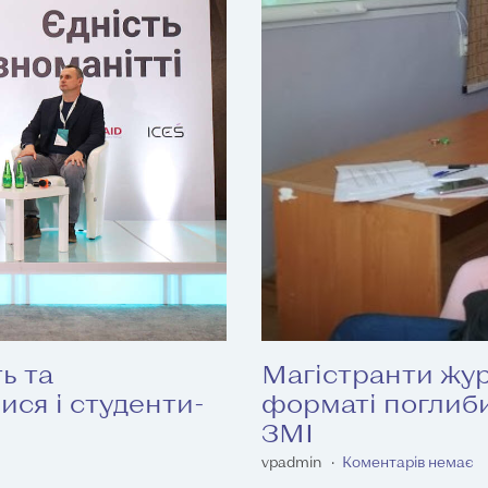
ь та
Магістранти жу
ися і студенти-
форматі поглиб
ЗМІ
vpadmin
Коментарів немає