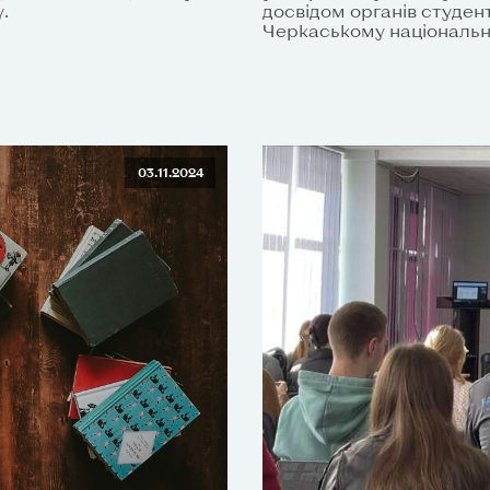
.
досвідом органів студен
Черкаському національно
03.11.2024