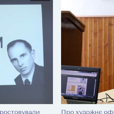
простовували
Про художнє оф