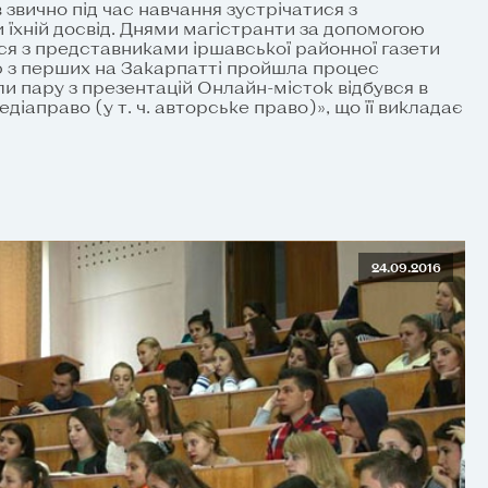
 звично під час навчання зустрічатися з
їхній досвід. Днями магістранти за допомогою
ися з представниками іршавської районної газети
ю з перших на Закарпатті пройшла процес
 пару з презентацій Онлайн-місток відбувся в
діаправо (у т. ч. авторське право)», що її викладає
24.09.2016