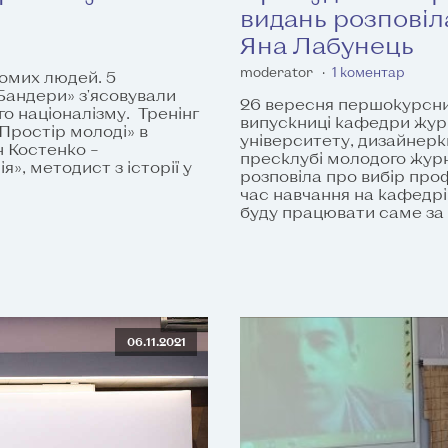
видань розпові
Яна Лабунець
moderator
1 коментар
омих людей. 5
Бандери» з'ясовували
26 вересня першокурсни
го націоналізму. Тренінг
випускниці кафедри жур
«Простір молоді» в
університету, дизайнерки
н Костенко –
пресклубі молодого жур
», методист з історії у
розповіла про вибір про
час навчання на кафедрі
буду працювати саме за 
06.11.2021