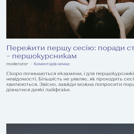
Пережити першу сесію: поради с
– першокурсникам
moderator
Коментарів немає
Скоро починаються екзамени, і для першокурсникі
невідомості. Більшість не уявляє, як проходить сес
хвилюються. Звісно, завжди можна попросити пора
дізнатися деякі лайфгаки.