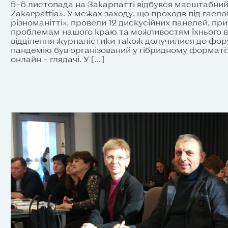
5–6 листопада на Закарпатті відбувся масштабни
Zakarpattia». У межах заходу, що проходв під гасло
різноманітті», провели 12 дискусійних панелей, п
проблемам нашого краю та можливостям їхнього в
відділення журналістики також долучилися до фор
пандемію був організований у гібридному форматі:
онлайн – глядачі. У […]