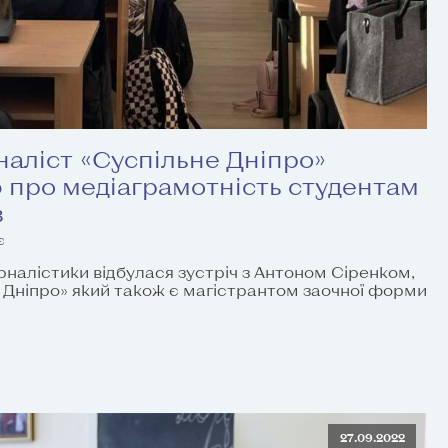
наліст «Суспільне Дніпро»
 про медіаграмотність студентам
в
є
рналістики відбулася зустріч з Антоном Сіренком,
 Дніпро» який також є магістрантом заочної форми
27.09.2022