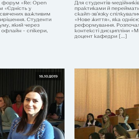
й форум «Re: Open
Для студентів-медійників
м «Єдність у
практиками й переймати 
рисвячених важливим
скайп-зв’язку спілкувал
ирішення. Студенти
«Нове життя», яка одніє
уму, який через
реформування. Розпочали
 офлайн – спікери,
контексті дисципліни «Ме
доцент кафедри […]
16.10.2019