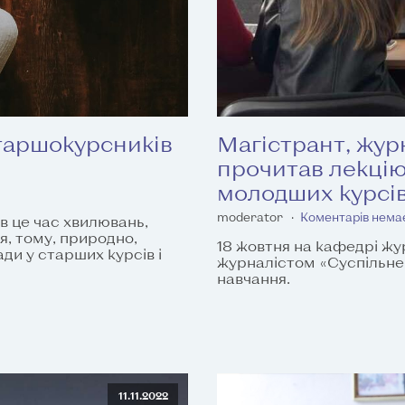
таршокурсників
Магістрант, жур
прочитав лекцію
молодших курсі
moderator
Коментарів нема
в це час хвилювань,
ія, тому, природно,
18 жовтня на кафедрі жу
ди у старших курсів і
журналістом «Суспільне
навчання.
11.11.2022