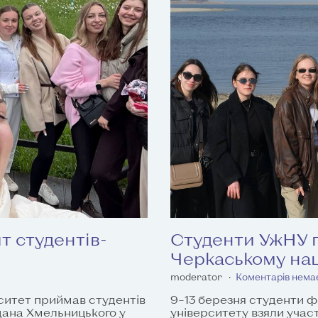
т студентів-
Студенти УжНУ п
Черкаському нац
moderator
Коментарів нема
рситет приймав студентів
9–13 березня студенти ф
дана Хмельницького у
університету взяли учас