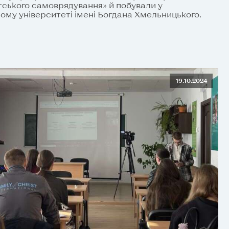
тського самоврядування» й побували у
му університеті імені Богдана Хмельницького.
19.10.2024