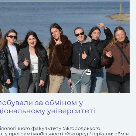
обували за обміном у
іональному університеті
є
ілологічного факультету Ужгородського
ть у програмі мобільності «Ужгород-Черкаси: обмін