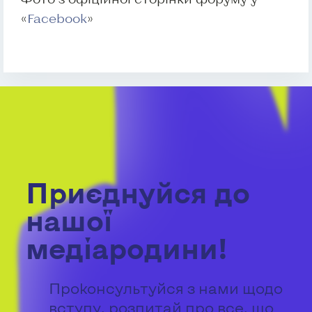
«
Facebook
»
Приєднуйся до
нашої
медіародини!
Проконсультуйся з нами щодо
вступу, розпитай про все, що