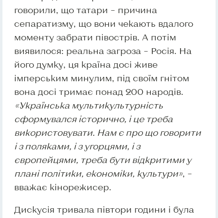
говорили, що татари – причина
сепаратизму, що вони чекають вдалого
моменту забрати півострів. А потім
виявилося: реальна загроза – Росія. На
його думку, ця країна досі живе
імперським минулим, під своїм гнітом
вона досі тримає понад 200 народів.
«Українська мультикультурність
сформувался історично, і це треба
використовувати. Нам є про що говорити
і з поляками, і з угорцями, і з
європейцями, треба бути відкритими у
плані політики, економіки, культури»
, –
вважає кінорежисер.
Дискусія тривала півтори години і була