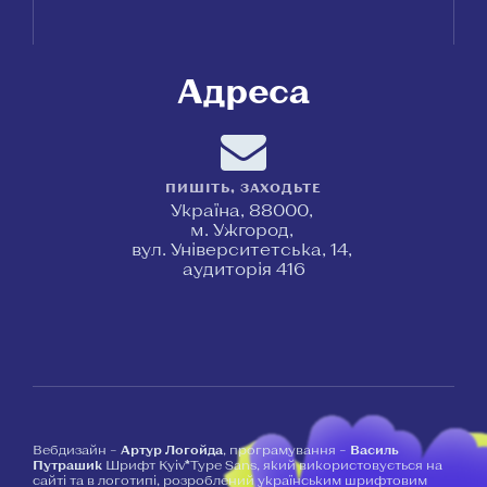
Адреса
ПИШІТЬ, ЗАХОДЬТЕ
Україна, 88000,
м. Ужгород,
вул. Університетська, 14,
аудиторія 416
Вебдизайн –
Артур Логойда
, програмування –
Василь
Путрашик
Шрифт Kyiv*Type Sans, який використовується на
сайті та в логотипі, розроблений українським шрифтовим