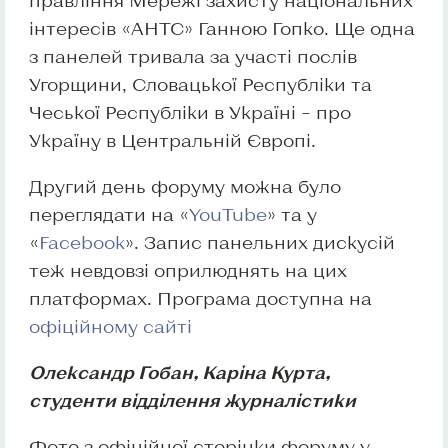
правління Мережі захисту національних
інтересів «АНТС» Ганною Гопко. Ще одна
з панелей тривала за участі послів
Угорщини, Словацької Республіки та
Чеської Республіки в Україні – про
Україну в Центральній Європі.
Другий день форуму можна було
переглядати на «
YouTube
» та у
«
Facebook
». Запис панельних дискусій
теж невдовзі оприлюднять на цих
платформах. Програма доступна на
офіційному сайті
Олександр Гобан, Каріна Курта,
студенти відділення журналістики
Фото з офіційної сторінки форуму у