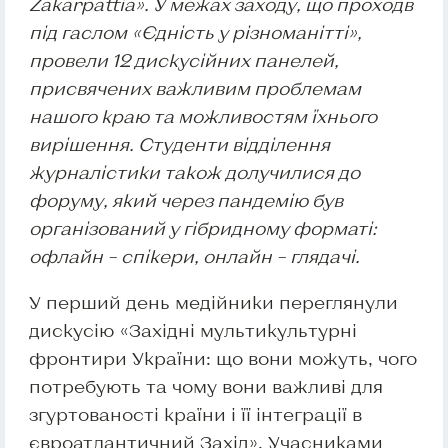
Zakarpattia». У межах заходу, що проходв
під гаслом «Єдність у різноманітті»,
провели 12 дискусійних панелей,
присвячених важливим проблемам
нашого краю та можливостям їхнього
вирішення. Студенти відділення
журналістики також долучилися до
форуму, який через пандемію був
організований у гібридному форматі:
офлайн – спікери, онлайн – глядачі.
У перший день медійники переглянули
дискусію «Західні мультикультурні
фронтири України: що вони можуть, чого
потребують та чому вони важливі для
згуртованості країни і її інтеграції в
євроатлантичний Захід». Учасниками