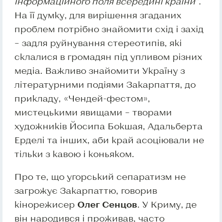
інформаційного поля всередині країни”
.
На її думку, для вирішення згаданих
проблем потрібно знайомити схід і захід
– задля руйнування стереотипів, які
склалися в громадян під упливом різних
медіа. Важливо знайомити Україну з
літературними подіями Закарпаття, до
прикладу, «Чендей-фестом»,
мистецькими явищами – творами
художників Йосипа Бокшая, Адальберта
Ерделі та інших, аби край асоціювали не
тільки з кавою і коньяком.
Про те, що угорський сепаратизм не
загрожує Закарпаттю, говорив
кінорежисер
Олег Сенцов
. У Криму, де
він народився і проживав, часто