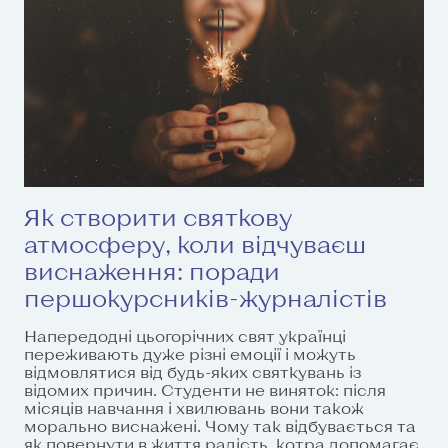
Як створити святкову
атмосферу, коли відчуваєш
виснаження: поради
першокурсників-журналістів
Напередодні цьогорічних свят українці
переживають дуже різні емоції і можуть
відмовлятися від будь-яких святкувань із
відомих причин. Студенти не виняток: після
місяців навчання і хвилювань вони також
морально виснажені. Чому так відбувається та
як повернути в життя радість, котра допомагає