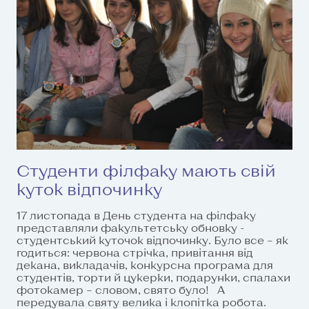
Студенти філфаку мають свій
куток відпочинку
17 листопада в День студента на філфаку
представляли факультетську обновку -
студентський куточок відпочинку. Було все – як
годиться: червона стрічка, привітання від
декана, викладачів, конкурсна програма для
студентів, торти й цукерки, подарунки, спалахи
фотокамер – словом, свято було! А
передувала святу велика і клопітка робота.