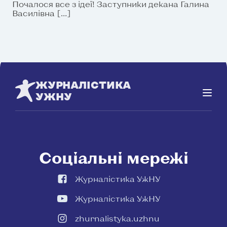
Почалося все з ідеї! Заступники декана Галина
Василівна […]
ЖУРНАЛІСТИКА
УЖНУ
Соціальні мережі
Журналістика УжНУ
Журналістика УжНУ
zhurnalistyka.uzhnu