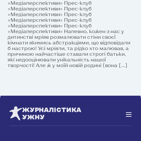
«Медіаперспективи» Прес-клуб
«Медіаперспективи» Прес-клуб
«Медіаперспективи» Прес-клуб
«Медіаперспективи» Прес-клуб
«Медіаперспективи» Прес-клуб
«Медіаперспективи» Напевно, кожен з нас у
дитинстві мріяв розмалювати стіни своєї
кімнати якимись абстракціями, що відповідали
б настрою! Усі мріяли, та рідко хто малював, а
причиною найчастіше ставали строгі батьки,
які недооцінювали унікальність нашої
творчості! Але ж у моїй новій родині (вона […]
ЖУРНАЛІСТИКА
УЖНУ