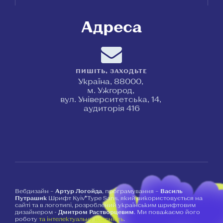
Адреса
ПИШІТЬ, ЗАХОДЬТЕ
Україна, 88000,
м. Ужгород,
вул. Університетська, 14,
аудиторія 416
Вебдизайн –
Артур Логойда
, програмування –
Василь
Путрашик
Шрифт Kyiv*Type Sans, який використовується на
сайті та в логотипі, розроблений українським шрифтовим
дизайнером -
Дмитром Растворцевим
. Ми поважаємо його
роботу
та інтелектуальну власність
.