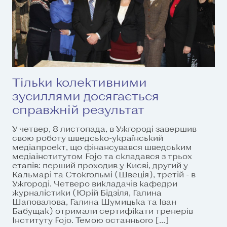
Тільки колективними
зусиллями досягається
справжній результат
У четвер, 8 листопада, в Ужгороді завершив
свою роботу шведсько-український
медіапроект, що фінансувався шведським
медіаінститутом Fojo та складався з трьох
етапів: перший проходив у Києві, другий у
Кальмарі та Стокгольмі (Швеція), третій - в
Ужгороді. Четверо викладачів кафедри
журналістики (Юрій Бідзіля, Галина
Шаповалова, Галина Шумицька та Іван
Бабущак) отримали сертифікати тренерів
Інституту Fojo. Темою останнього […]