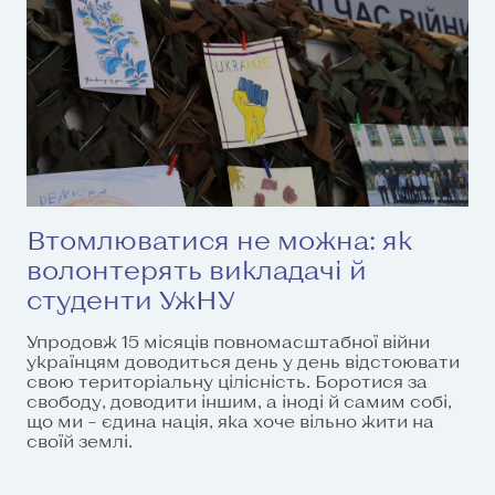
Втомлюватися не можна: як
волонтерять викладачі й
студенти УжНУ
Упродовж 15 місяців повномасштабної війни
українцям доводиться день у день відстоювати
свою територіальну цілісність. Боротися за
свободу, доводити іншим, а іноді й самим собі,
що ми – єдина нація, яка хоче вільно жити на
своїй землі.