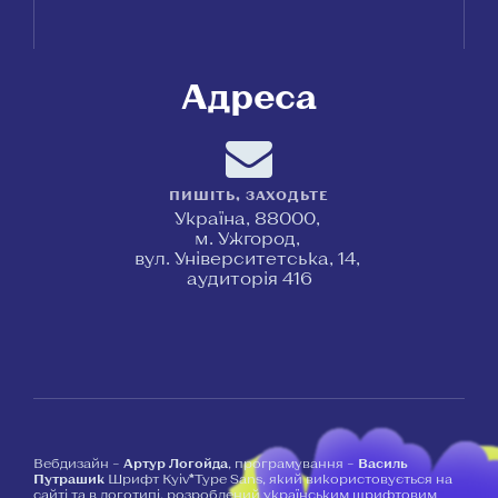
Адреса
ПИШІТЬ, ЗАХОДЬТЕ
Україна, 88000,
м. Ужгород,
вул. Університетська, 14,
аудиторія 416
Вебдизайн –
Артур Логойда
, програмування –
Василь
Путрашик
Шрифт Kyiv*Type Sans, який використовується на
сайті та в логотипі, розроблений українським шрифтовим