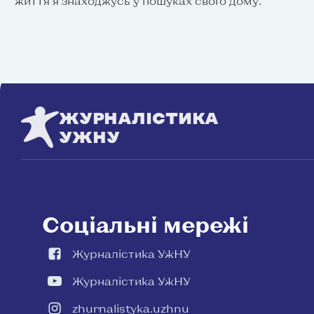
життя я знаходжусь у пошуках свого дому.
ЖУРНАЛІСТИКА
УЖНУ
Соціальні мережі
Журналістика УжНУ
Журналістика УжНУ
zhurnalistyka.uzhnu