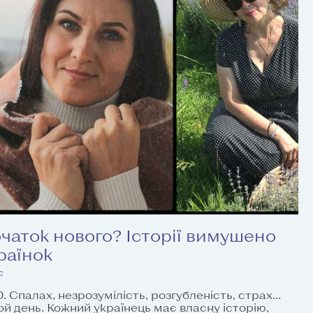
очаток нового? Історії вимушено
раїнок
є
0. Спалах, незрозумілість, розгубленість, страх…
ой день. Кожний українець має власну історію,