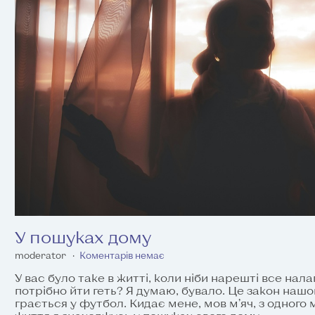
У пошуках дому
moderator
Коментарів немає
У вас було таке в житті, коли ніби нарешті все нал
потрібно йти геть? Я думаю, бувало. Це закон нашого
грається у футбол. Кидає мене, мов м’яч, з одного м