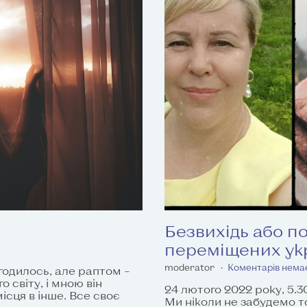
Безвихідь або п
переміщених ук
moderator
Коментарів нема
агодилось, але раптом –
 світу, і мною він
24 лютого 2022 року, 5.3
ісця в інше. Все своє
Ми ніколи не забудемо т