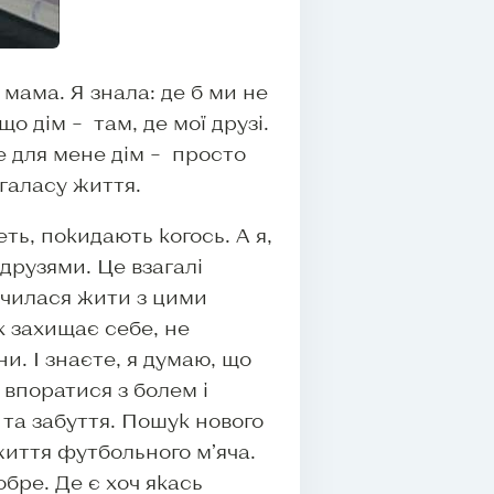
 мама. Я знала: де б ми не
що дім – там, де мої друзі.
же для мене дім – просто
 галасу життя.
ть, покидають когось. А я,
 друзями. Це взагалі
чилася жити з цими
к захищає себе, не
и. І знаєте, я думаю, що
 впоратися з болем і
 та забуття. Пошук нового
життя футбольного м’яча.
обре. Де є хоч якась