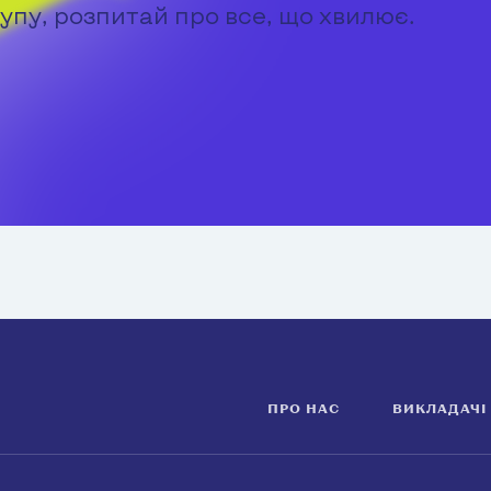
упу, розпитай про все, що хвилює.
ПРО НАС
ВИКЛАДАЧІ