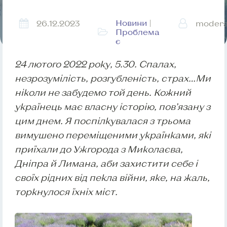
Новини
|
26.12.2023
modera
Проблема
є
24 лютого 2022 року, 5.30. Спалах,
незрозумілість, розгубленість, страх…Ми
ніколи не забудемо той день. Кожний
українець має власну історію, пов’язану з
цим днем. Я поспілкувалася з трьома
вимушено переміщеними українками, які
приїхали до Ужгорода з Миколаєва,
Дніпра й Лимана, аби захистити себе і
своїх рідних від пекла війни, яке, на жаль,
торкнулося їхніх міст.