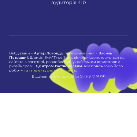
аудиторія 416
Вебдизайн –
Артур Логойда
, програмування –
Василь
Путрашик
Шрифт Kyiv*Type Sans, який використовується на
сайті та в логотипі, розроблений українським шрифтовим
дизайнером -
Дмитром Растворцевим
. Ми поважаємо його
роботу
та інтелектуальну власність
.
2026
Відділення журналістики УжНУ ©