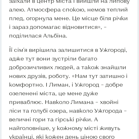
заїхали в центр міста і вийшли на липову
алею. Атмосфера спокою, немов теплий
плед, огорнула мене. Це місце біля річки
і зараз допомагає відновитися», –
поділилася Альбіна.
Її сім'я вирішила залишитися в Ужгороді,
адже тут вони зустріли багато
доброзичливих людей, а також знайшли
нових друзів, роботу. «Нам тут затишно і
комфортно. І Лиман, і Ужгород – добре
озеленені міста, це мене дуже
приваблює. Навколо Лимана – хвойні
ліси та голубі озера, навколо Ужгорода –
величні гори та гірські річки. А
найголовніше, у кожному місті живуть
українці, які кожен день ціною свого