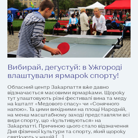
Вибирай, дегустуй: в Ужгороді
влаштували ярмарок спорту!
Обласний центр Закарпаття вже давно
відзначається масовими ярмарками. Щороку
тут улаштовують різні фестивалі вина та меду
на кшталт «Медового спасу» чи «Сонячного
напою». Та цими вихідними на площі Народній,
на менш масштабному заході представляли всі
види спорту, що «культивуються» на
Закарпатті. Причиною цього стало відзначення
Дня фізичної культури та спорту, який щороку
святкують у нашій […]