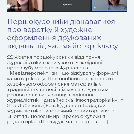
Першокурсники дізнавалися
про верстку й художнє
оформлення друкованих
видань під час майстер-класу
22 жовтня першокурсники відділення
журналістики взяли участь у засіданні
пресклубу молодого журналіста
«Медіаперспективи», що відбувся у форматі
майстер-класу. Про особливості верстки і
художнього оформлення матеріалів у
традиційних та новітніх медіа студентам
розповідали випускниця відділення
журналістики, дизайнерка, ілюстраторка книг
Яна Лабунець (Козак); доцент кафедри
журналістики та головний редактор газети
«Погляд» Володимир Тарасюк; художня
редакторка «Погляду», магістрантка […]