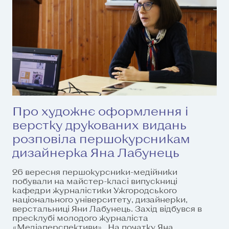
Про художнє оформлення і
верстку друкованих видань
розповіла першокурсникам
дизайнерка Яна Лабунець
26 вересня першокурсники-медійники
побували на майстер-класі випускниці
кафедри журналістики Ужгородського
національного університету, дизайнерки,
верстальниці Яни Лабунець. Захід відбувся в
пресклубі молодого журналіста
«Медіаперспективи». На початку Яна