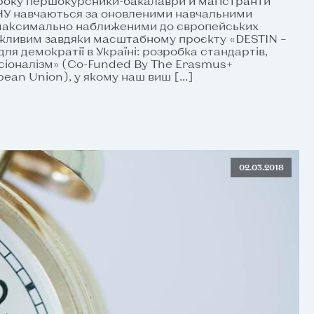
 року першокурсники-бакалаври й магістранти
жНУ навчаються за оновленими навчальними
 максимально наближеними до європейських
ожливим завдяки масштабному проєкту «DESTIN –
ля демократії в Україні: розробка стандартів,
сіоналізм» (Co-Funded By The Erasmus+
ean Union), у якому наш виш […]
02.03.2018