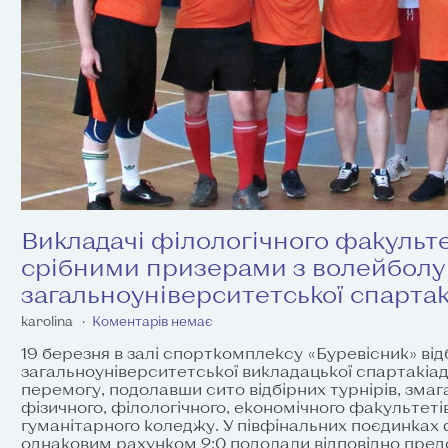
Викладачі філологічного факульт
срібними призерами з волейболу
загальноуніверситетської спартак
karolina
Коментарів немає
19 березня в залі спорткомплексу «Буревісник» ві
загальноуніверситетської викладацької спартакіад
перемогу, подолавши сито відбірних турнірів, змаг
фізичного, філологічного, економічного факультеті
гуманітарного коледжу. У півфінальних поєдинках 
однаковим рахунком 2:0 подолали відповідно пред