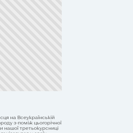
сця на Всеукраїнській
роду з-поміж цьогорічної
ки нашої третьокурсниці