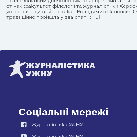
стало знаковим досягненням. Цьогоріч змагання ор
стінах факультет філології та журналістики Херс
університету та його декан Володимир Павлович О
традиційно пройшла у два етапи: […]
ЖУРНАЛІСТИКА
УЖНУ
Соціальні мережі
Журналістика УжНУ
Журналістика УжНУ