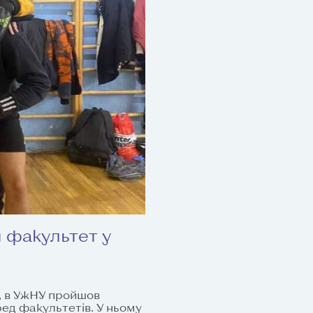
 факультет у
а, в УжНУ пройшов
ред факультетів. У ньому