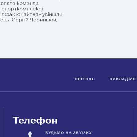
тавляла команда
 в спорткомплексі
Філфак юнайтед» увійшли:
ець, Сергій Чернишов,
ПРО НАС
ВИКЛАДАЧІ
Телефон
БУДЬМО НА ЗВ'ЯЗКУ