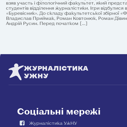
взяв участь і філологічний факультет, який предс
студентів відділення журналістики. Ігри відбулися
«Буревісник». До складу факультетської збірної «
Владислав Приймак, Роман Ковтонюк, Роман Дівин
Андрій Русин. Перед початком […]
ЖУРНАЛІСТИКА
УЖНУ
Соціальні мережі
Журналістика УжНУ