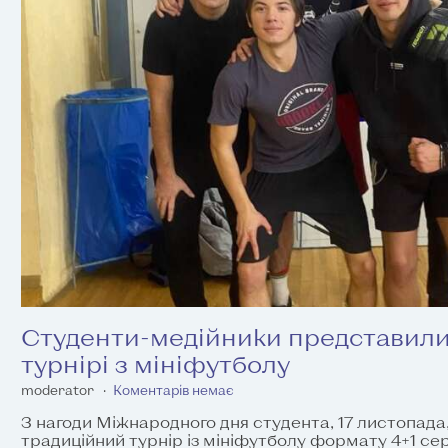
Студенти-медійники представили
турнірі з мініфутболу
moderator
Коментарів немає
З нагоди Міжнародного дня студента, 17 листопад
традиційний турнір із мініфутболу формату 4+1 се