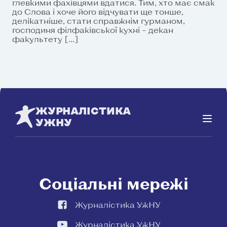
глевкими фахівцями вдатися. Тим, хто має смак
до Слова і хоче його відчувати ще тонше,
делікатніше, стати справжнім гурманом,
господиня філфаківської кухні – декан
факультету […]
ЖУРНАЛІСТИКА
УЖНУ
Соціальні мережі
Журналістика УжНУ
Журналістика УжНУ