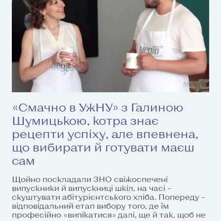
«Смачно в УжНУ» з Галиною
Шумицькою, котра знає
рецепти успіху, але впевнена,
що вибирати й готувати маєш
сам
Щойно поскладали ЗНО свіжоспечені
випускники й випускниці шкіл, на часі –
скуштувати абітурієнтського хліба. Попереду –
відповідальний етап вибору того, де їм
професійно «випікатися» далі, ще й так, щоб не