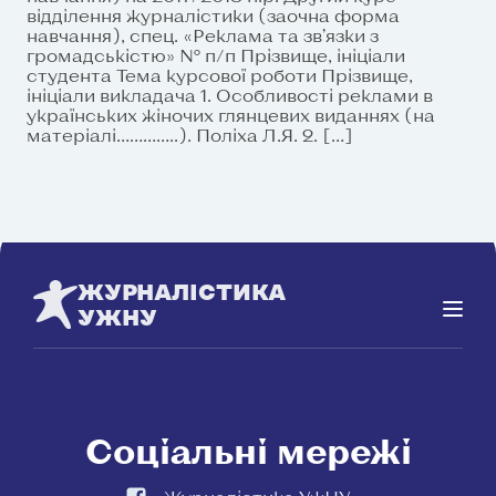
відділення журналістики (заочна форма
навчання), спец. «Реклама та зв’язки з
громадськістю» № п/п Прізвище, ініціали
студента Тема курсової роботи Прізвище,
ініціали викладача 1. Особливості реклами в
українських жіночих глянцевих виданнях (на
матеріалі…………..). Поліха Л.Я. 2. […]
ЖУРНАЛІСТИКА
УЖНУ
Соціальні мережі