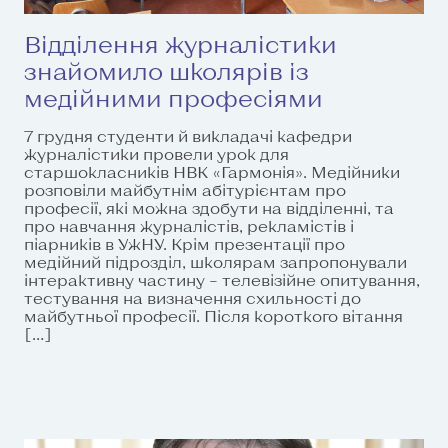
Відділення журналістики
знайомило школярів із
медійними професіями
7 грудня студенти й викладачі кафедри
журналістики провели урок для
старшокласників НВК «Гармонія». Медійники
розповіли майбутнім абітурієнтам про
професії, які можна здобути на відділенні, та
про навчання журналістів, рекламістів і
піарників в УжНУ. Крім презентації про
медійний підрозділ, школярам запропонували
інтерактивну частину – телевізійне опитування,
тестування на визначення схильності до
майбутньої професії. Після короткого вітання
[…]