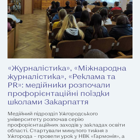
«Журналістика», «Міжнародна
журналістика», «Реклама та
PR»: медійники розпочали
профорієнтаційні поїздки
школами Закарпаття
Медійний підрозділ Ужгородського
університету розпочав серію
профорієнтаційних заходів у закладах освіти
області. Стартували минулого тижня з
Ужгорода – провели урок у НВК «Гармонія», а