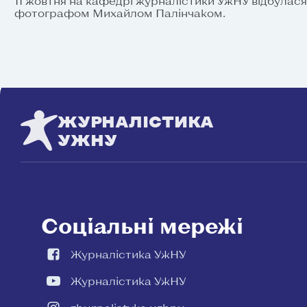
11 жовтня на кафедрі журналістики УжНУ відбулася 
фотографом Михайлом Палінчаком.
ЖУРНАЛІСТИКА
УЖНУ
Соціальні мережі
Журналістика УжНУ
Журналістика УжНУ