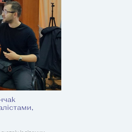
нчак
алістами,