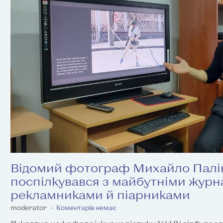
Відомий фотограф Михайло Палі
поспілкувався з майбутніми журн
рекламниками й піарниками
moderator
Коментарів немає