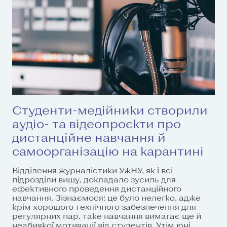
Студенти-медійники створили
аудіо- та відеопроєкти про
дистанційне навчання й
самоорганізацію на карантині
Відділення журналістики УжНУ, як і всі
підрозділи вишу, докладало зусиль для
ефективного проведення дистанційного
навчання. Зізнаємося: це було нелегко, адже
крім хорошого технічного забезпечення для
регулярних пар, таке навчання вимагає ще й
неабиякої мотивації від студентів. Утім юні