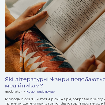
Які літературні жанри подобають
медійникам?
moderator
Коментарів немає
Молодь любить читати різні жари, зокрема пригодн
трилери, детективи, утопію. Від історій про перше