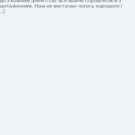
що з кожним днем стає все важче справлятися з
антаженням. Нам не вистачає чогось хорошого і
…]