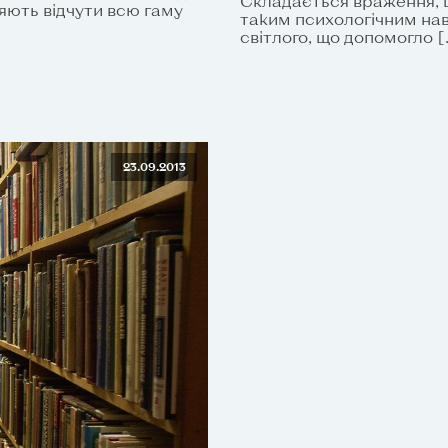
Складається враження, 
ляють відчути всю гаму
таким психологічним нав
світлого, що допомогло [
23.09.2013