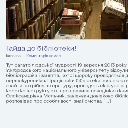
Гайда до бібліотеки!
karolina
Коментарів немає
Тут багато людської мудрості 19 вересня 2013 року 
Ужгородського національного університету відбули
бібліографічні заняття, котрі щороку проводяться д
першокурсників. Працівники бібліотеки пояснюють
знайти потрібну літературу, проводять екскурсію р
коротко інструктують про правила поведінки з кн
Олександрівна Мельник, завідувач довідково-бібліо
розповідає про особливості знайомства […]