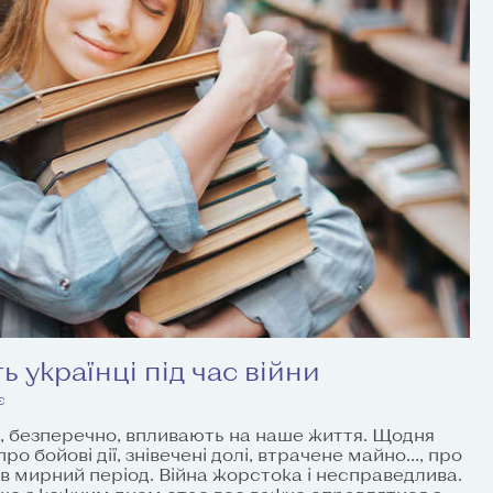
ь українці під час війни
є
о, безперечно, впливають на наше життя. Щодня
 бойові дії, знівечені долі, втрачене майно…, про
 в мирний період. Війна жорстока і несправедлива.