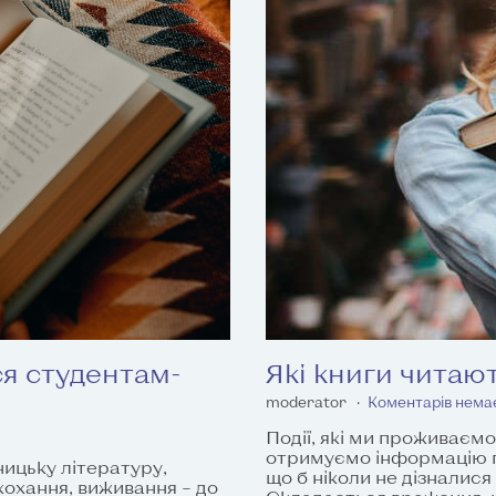
ся студентам-
Які книги читают
moderator
Коментарів нема
Події, які ми проживаєм
отримуємо інформацію про
ицьку літературу,
що б ніколи не дізналися
 кохання, виживання – до