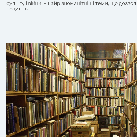
булінгу і війни, – найрізноманітніші теми, що дозво
почуттів.