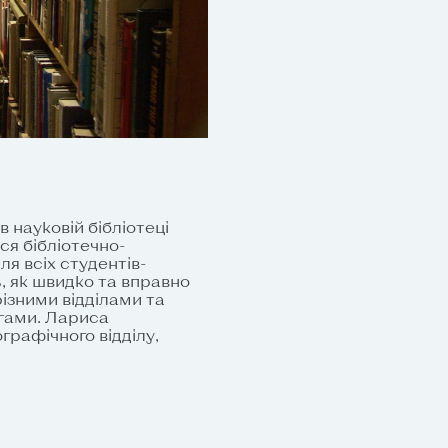
в науковій бібліотеці
ся бібліотечно-
ля всіх студентів-
, як швидко та вправно
ізними відділами та
игами. Лариса
графічного відділу,