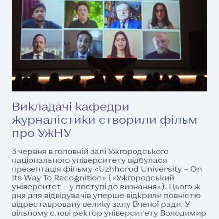
Викладачі кафедри
журналістики створили фільм
про УжНУ
3 червня в головній залі Ужгородського
національного університету відбулася
презентація фільму «Uzhhorod University – On
Its Way To Recognition» («Ужгородський
університет – у поступі до визнання»). Цього ж
дня для відвідувачів уперше відкрили повністю
відреставровану велику залу Вченої ради. У
вільному слові ректор університету Володимир