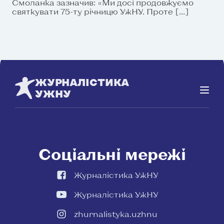
Смоланка зазначив: «Ми досі продовжуємо
святкувати 75-ту річницю УжНУ. Проте […]
ЖУРНАЛІСТИКА
УЖНУ
Соціальні мережі
Журналістика УжНУ
Журналістика УжНУ
zhurnalistyka.uzhnu