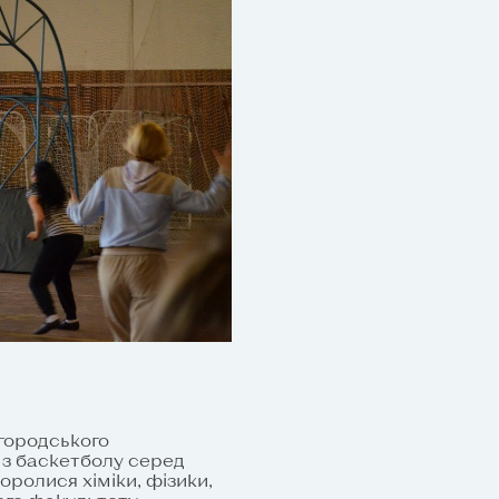
жгородського
 з баскетболу серед
боролися хіміки, фізики,