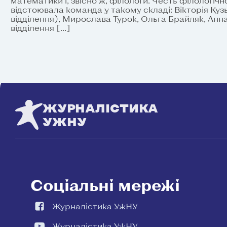
математики і, звісно ж, філологи. Честь філологіч
відстоювала команда у такому складі: Вікторія Куз
відділення), Мирослава Турок, Ольга Брайляк, Анн
відділення […]
ЖУРНАЛІСТИКА
УЖНУ
Соціальні мережі
Журналістика УжНУ
Журналістика УжНУ