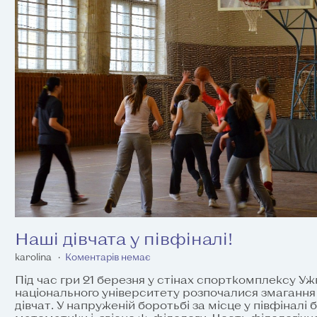
Наші дівчата у півфіналі!
karolina
Коментарів немає
Під час гри 21 березня у стінах спорткомплексу У
національного університету розпочалися змагання
дівчат. У напруженій боротьбі за місце у півфіналі 