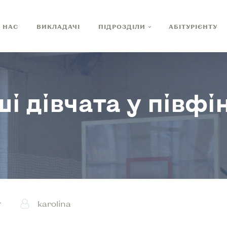
 НАС
ВИКЛАДАЧІ
ПІДРОЗДІЛИ
АБІТУРІЄНТУ
і дівчата у півфін
т
karolina