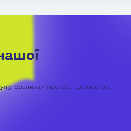
нашої
упу, розпитай про все, що хвилює.