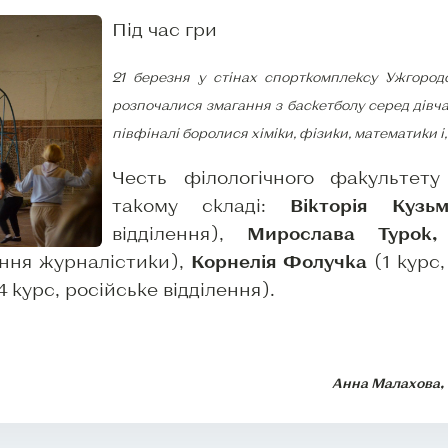
Під час гри
21 березня у стінах спорткомплексу Ужгородс
розпочалися змагання з баскетболу серед дівчат
півфіналі боролися хіміки, фізики, математики і,
Честь філологічного факультет
такому складі:
Вікторія Кузь
відділення),
Мирослава Турок,
ення журналістики),
Корнелія Фолучка
(1 курс,
4 курс, російське відділення).
Анна Малахова, 