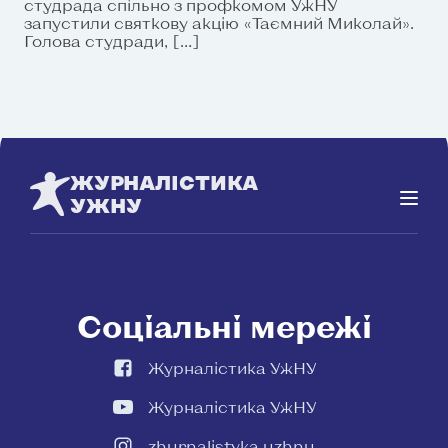
студрада спільно з профкомом УжНУ
запустили святкову акцію «Таємний Миколай».
Голова студради, […]
ЖУРНАЛІСТИКА
УЖНУ
Соціальні мережі
Журналістика УжНУ
Журналістика УжНУ
zhurnalistyka.uzhnu