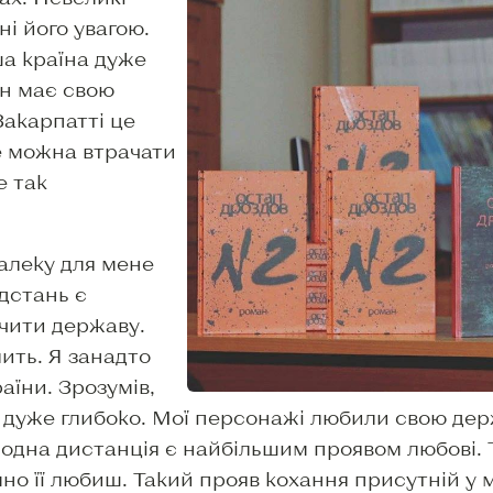
ні його увагою.
а країна дуже
он має свою
Закарпатті це
не можна втрачати
е так
далеку для мене
дстань є
ачити державу.
лить. Я занадто
раїни. Зрозумів,
ї дуже глибоко. Мої персонажі любили свою дер
олодна дистанція є найбільшим проявом любові. 
мно її любиш. Такий прояв кохання присутній у м