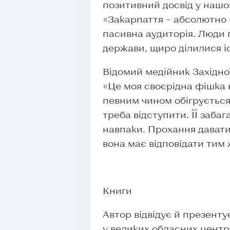
позитивний досвід у нашом
«Закарпаття – абсолютно м
пасивна аудиторія. Люди 
держави, щиро ділилися і
Відомий медійник Західної
«Це моя своєрідна фішка 
певним чином обігрується. 
треба відступити. ЇЇ заба
навпаки. Прохання давати 
вона має відповідати тим 
Книги
Автор відвідує й презенту
у великих обласних центр