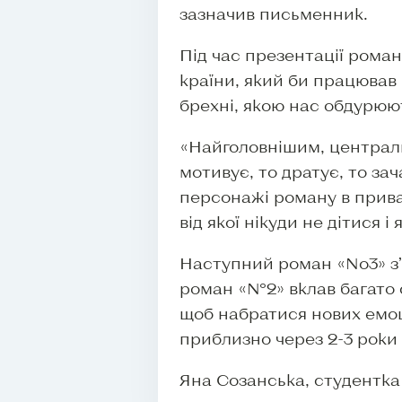
зазначив письменник.
Під час презентації роман
країни, який би працював 
брехні, якою нас обдурюют
«Найголовнішим, централь
мотивує, то дратує, то за
персонажі роману в прива
від якої нікуди не дітися 
Наступний роман «No3» з’
роман «№2» вклав багато с
щоб набратися нових емоц
приблизно через 2-3 роки
Яна Созанська, студентка