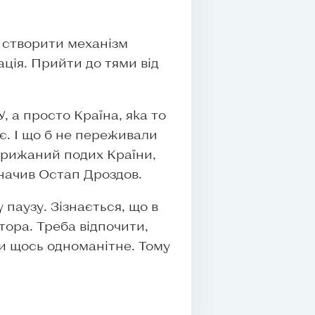
а створити механізм
ція. Прийти до тями від
 а просто Країна, яка то
є. І що б не переживали
 крижаний подих Країни,
азначив Остап Дроздов.
паузу. Зізнається, що в
тора. Треба відпочити,
и щось одноманітне. Тому