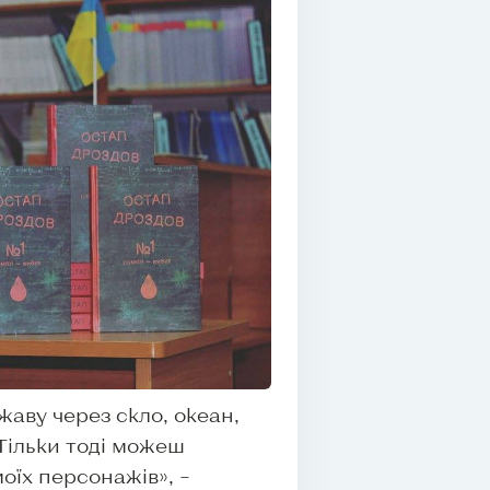
жаву через скло, океан,
Тільки тоді можеш
оїх персонажів», –