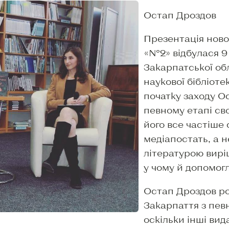
Остап Дроздов
Презентація ново
«№2» відбулася 9 
Закарпатської об
наукової бібліоте
початку заходу Ос
певному етапі св
його все частіше
медіапостать, а н
літературою вирі
у чому й допомогл
Остап Дроздов роз
Закарпаття з пев
оскільки інші вид