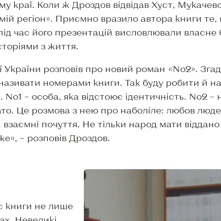
у краї. Коли ж Дроздов відвідав Хуст, Мукачево
ій регіон». Приємно вразило автора книги те, 
під час його презентацій висловлювали власне
сторіями з життя.
 України розповів про новий роман «No2». Згада
називати номерами книги. Так буду робити й н
No1 – особа, яка відстоює ідентичність. No2 – н
гато. Це розмова з нею про наболіле: любов люд
взаємні почуття. Не тільки народ мати віддано
же», – розповів Дроздов.
є книги не лише
ах. Невеликі