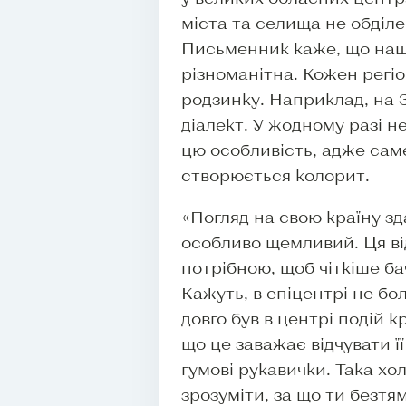
міста та селища не обділе
Письменник каже, що наш
різноманітна. Кожен регі
родзинку. Наприклад, на 
діалект. У жодному разі 
цю особливість, адже сам
створюється колорит.
«Погляд на свою країну з
особливо щемливий. Ця ві
потрібною, щоб чіткіше б
Кажуть, в епіцентрі не бо
довго був в центрі подій к
що це заважає відчувати ї
гумові рукавички. Така х
зрозуміти, за що ти безтя