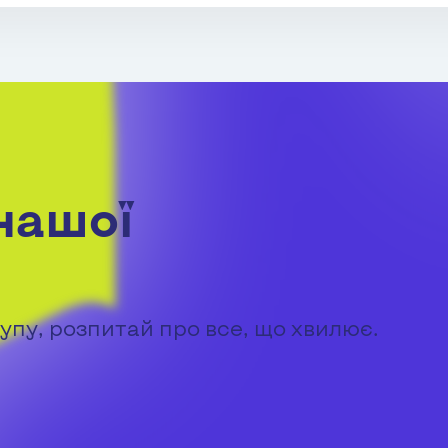
нашої
упу, розпитай про все, що хвилює.