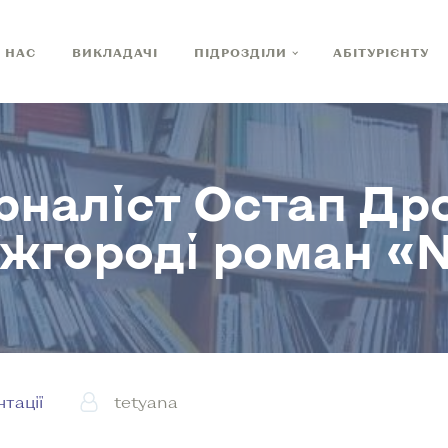
 НАС
ВИКЛАДАЧІ
ПІДРОЗДІЛИ
АБІТУРІЄНТУ
рналіст Остап Др
Ужгороді роман «
тації
tetyana