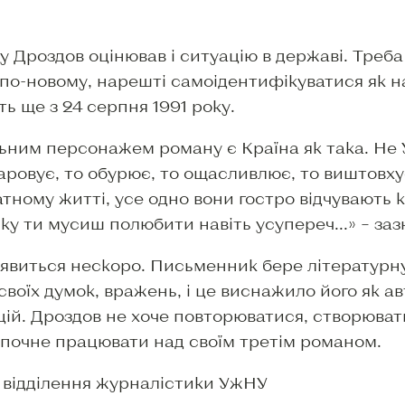
у Дроздов оцінював і ситуацію в державі. Треб
по-новому, нарешті самоідентифікуватися як на
ь ще з 24 серпня 1991 року.
ним персонажем роману є Країна як така. Не У,
чаровує, то обурює, то ощасливлює, то виштовху
тному житті, усе одно вони гостро відчувають
і яку ти мусиш полюбити навіть усупереч...» – з
явиться нескоро. Письменник бере літературну 
воїх думок, вражень, і це виснажило його як ав
ій. Дроздов не хоче повторюватися, створюват
 почне працювати над своїм третім романом.
 відділення журналістики УжНУ