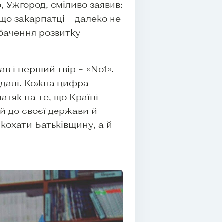
, Ужгород, сміливо заявив:
що закарпатці – далеко не
 бачення розвитку
в і перший твір – «No1».
адалі. Кожна цифра
атяк на те, що Країні
ей до своєї держави й
 кохати Батьківщину, а й