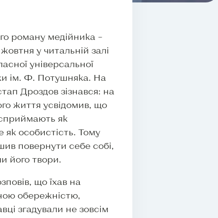
го роману медійника –
жовтня у читальній залі
ласної універсальної
ки ім. Ф. Потушняка. На
тап Дроздов зізнався: на
ого життя усвідомив, що
 сприймають як
е як особистість. Тому
шив повернути себе собі,
и його твори.
повів, що їхав на
ною обережністю,
авці згадували не зовсім