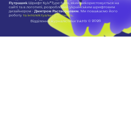
Путрашик
Шрифт Kyiv*Type Sans, який використовується на
сайті та в логотипі, розроблений українським шрифтовим
дизайнером -
Дмитром Растворцевим
. Ми поважаємо його
роботу
та інтелектуальну власність
.
2026
Відділення журналістики УжНУ ©