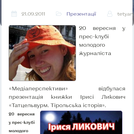
21.09.2011
Презентації
tetyan
20 вересня у
прес-клубі
молодого
журналіста
«Медіаперспективи» відбулася
презентація книжки Ірисі Ликович
«Татцельвурм. Тірольська історія».
20 вересня
у прес-клубі
молодого