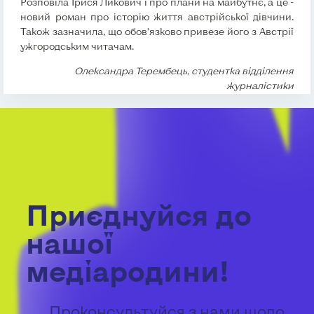
Розповіла Ірися Ликович і про плани на майбутнє, а це -
новий роман про історію життя австрійської дівчини.
Також зазначила, що обов’язково привезе його з Австрії
ужгородським читачам.
Олександра Терембець, студентка відділення
журналістики
Приєднуйся до
нашої
медіародини!
Проконсультуйся з нами щодо