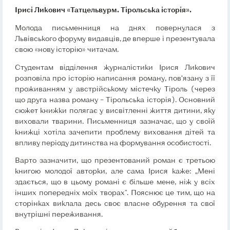
Ірисі Ликович «Татцельвурм. Тірольська історія».
Молода письменниця на днях повернулася з
Львівського форуму видавців, де вперше і презентувала
свою «нову історію» читачам.
Студентам відділення журналістики Ірися Ликович
розповіла про історію написання роману, пов’язану з її
проживанням у австрійському містечку Тіроль (через
що друга назва роману – Тірольська історія). Основний
сюжет книжки полягає у висвітленні життя дитини, яку
виховали тварини. Письменниця зазначає, що у своїй
книжці хотіла зачепити проблему виховання дітей та
впливу періоду дитинства на формування особистості.
Варто зазначити, що презентований роман є третьою
книгою молодої авторки, але сама Ірися каже: „Мені
здається, що в цьому романі є більше мене, ніж у всіх
інших попередніх моїх творах". Пояснює це тим, що на
сторінках виклала десь своє власне обурення та свої
внутрішні переживання.