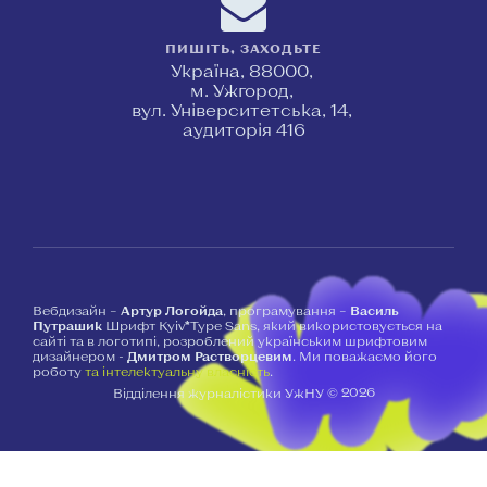
ПИШІТЬ, ЗАХОДЬТЕ
Україна, 88000,
м. Ужгород,
вул. Університетська, 14,
аудиторія 416
Вебдизайн –
Артур Логойда
, програмування –
Василь
Путрашик
Шрифт Kyiv*Type Sans, який використовується на
сайті та в логотипі, розроблений українським шрифтовим
дизайнером -
Дмитром Растворцевим
. Ми поважаємо його
роботу
та інтелектуальну власність
.
2026
Відділення журналістики УжНУ ©