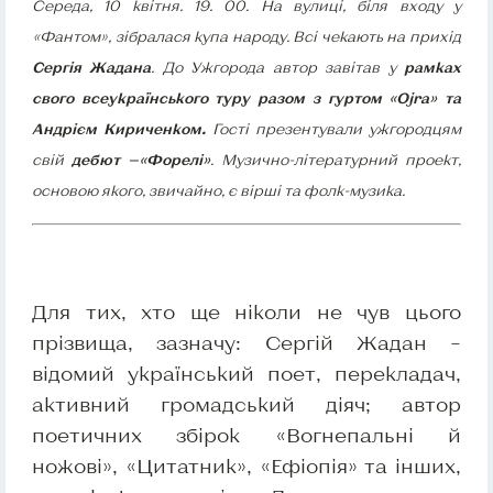
Середа, 10 квітня. 19. 00. На вулиці, біля входу у
«Фантом», зібралася купа народу. Всі чекають на прихід
Сергія Жадана
. До Ужгорода автор завітав у
рамках
свого всеукраїнського туру разом з гуртом «Ojra» та
Андрієм Кириченком.
Гості презентували ужгородцям
свій
дебют —«Форелі»
. Музично-літературний проект,
основою якого, звичайно, є вірші та фолк-музика.
Для тих, хто ще ніколи не чув цього
прізвища, зазначу: Сергій Жадан –
відомий український поет, перекладач,
активний громадський діяч; автор
поетичних збірок «Вогнепальні й
ножові», «Цитатник», «Ефіопія» та інших,