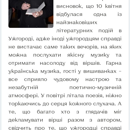
висновок, що 10 квітня
відбулася одна із
найзнаковіших
літературних подій в
Ужгороді, адже іноді ужгородцям справді
не вистачає саме таких вечорів, на яких
можна послухати якісну музику та
отримати насолоду від віршів. Гарна
українська музика, гості у вишиванках –
все сприяло чудовому настрою та
незабутній поетично-музичній
атмосфері. У повітрі літала поезія, ніжно
торкаючись до серця кожного слухача. А
те, що багато хто з глядачів міг
декламувати вірші разом з автором,
свідчить про те, що ужгородці справді