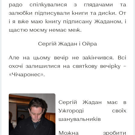
радо спілкувалися з глядачами та
залюбки підписували книги та диски. От
і я вже маю книгу підписану Жаданом, і
щастю моєму немає меж.
Сергій Жадан і Ойра
Але на цьому вечір не закінчився. Всі
охочі залишилися на святкову вечірку –
«Чічаронес».
Сергій Жадан має в
Ужгороді своїх
шанувальників
Можна зробити