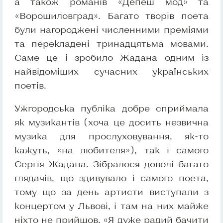
а також романів «Депеш мод» та
«Ворошиловград». Багато творів поета
були нагороджені численними преміями
та перекладені тринадцятьма мовами.
Саме це і зробило Жадана одним із
найвідоміших сучасних українських
поетів.
Ужгородська публіка добре сприймала
як музикантів (хоча це досить незвична
музика для прослуховування, як-то
кажуть, «на любителя»), так і самого
Сергія Жадана. Зібралося доволі багато
глядачів, що здивувало і самого поета,
тому що за день артисти виступали з
концертом у Львові, і там на них майже
ніхто не прийшов. «Я дуже радий бачити