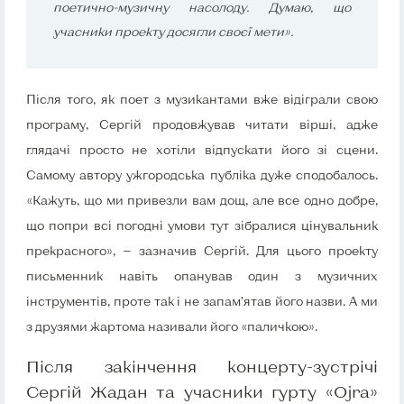
поетично-музичну насолоду. Думаю, що
учасники проекту досягли своєї мети».
Після того, як поет з музикантами вже відіграли свою
програму, Сергій продовжував читати вірші, адже
глядачі просто не хотіли відпускати його зі сцени.
Самому автору ужгородська публіка дуже сподобалось.
«Кажуть, що ми привезли вам дощ, але все одно добре,
що попри всі погодні умови тут зібралися цінувальник
прекрасного», — зазначив Сергій. Для цього проекту
письменник навіть опанував один з музичних
інструментів, проте так і не запам’ятав його назви. А ми
з друзями жартома називали його «паличкою».
Після закінчення концерту-зустрічі
Сергій Жадан та учасники гурту «Ojra»