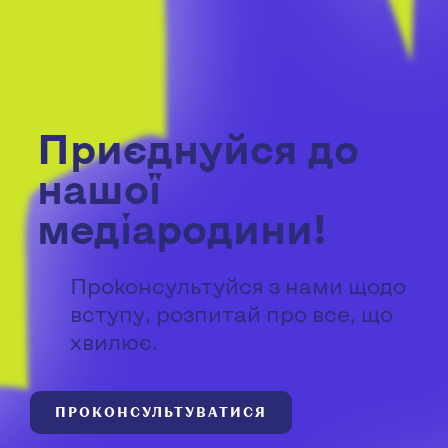
Приєднуйся до
нашої
медіародини!
Проконсультуйся з нами щодо
вступу, розпитай про все, що
хвилює.
ПРОКОНСУЛЬТУВАТИСЯ