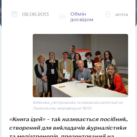
Обмін
02.06.2013
anna
досвідом
Київська, ужгородська та шведська делегації на
Львівському медіафорумі ’2013
«Книга ідей» – так називається посібник,
створений для викладачів журналістики
та медіатренерів, презентований на