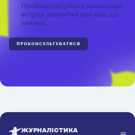
Проконсультуйся з нами щодо
вступу, розпитай про все, що
хвилює.
ПРОКОНСУЛЬТУВАТИСЯ
ЖУРНАЛІСТИКА