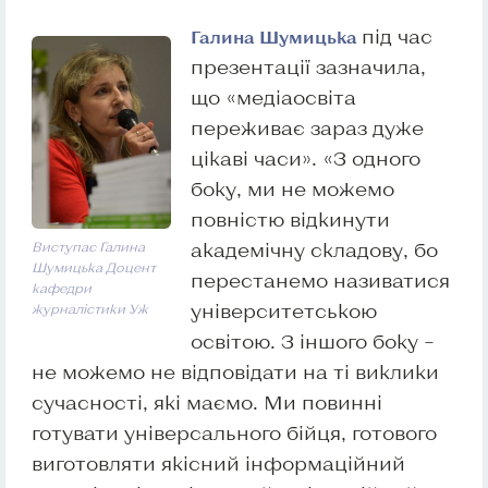
під час
Галина Шумицька
презентації зазначила,
що «медіаосвіта
переживає зараз дуже
цікаві часи». «З одного
боку, ми не можемо
повністю відкинути
академічну складову, бо
Виступає Галина
Шумицька Доцент
перестанемо називатися
кафедри
університетською
журналістики Уж
освітою. З іншого боку –
не можемо не відповідати на ті виклики
сучасності, які маємо. Ми повинні
готувати універсального бійця, готового
виготовляти якісний інформаційний