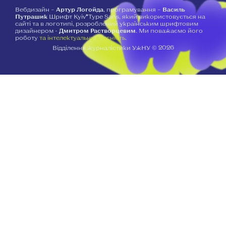
Вебдизайн –
Артур Логойда
, програмування –
Василь
Путрашик
Шрифт Kyiv*Type Sans, який використовується на
сайті та в логотипі, розроблений українським шрифтовим
дизайнером -
Дмитром Растворцевим
. Ми поважаємо його
роботу
та інтелектуальну власність
.
2026
Відділення журналістики УжНУ ©