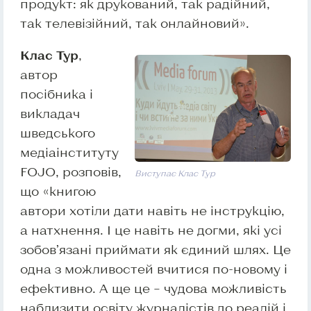
продукт: як друкований, так радійний,
так телевізійний, так онлайновий».
Клас Тур
,
автор
посібника і
викладач
шведського
медіаінституту
FOJO, розповів,
Виступає Клас Тур
що «книгою
автори хотіли дати навіть не інструкцію,
а натхнення. І це навіть не догми, які усі
зобов’язані приймати як єдиний шлях. Це
одна з можливостей вчитися по-новому і
ефективно. А ще це – чудова можливість
наблизити освіту журналістів до реалій і