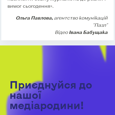
вимог сьогодення».
Ольга Павлова,
агентство комунікацій
"Пазл"
Відео
Івана Бабущака
Приєднуйся до
нашої
медіародини!