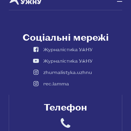
УЖНУ
Соціальні мережі
Журналістика УжНУ
Журналістика УжНУ
zhurnalistyka.uzhnu
rec.lamma
Телефон