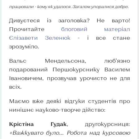
працювали - кому як удалося. Загалом упоралися добре
.
Дивуєтеся із заголовка? Не варто!
Прочитайте
блоговий матеріал
Єлізавети Зеленюк
- і все стане
зрозуміло.
Вальс Мендельсона, люб’язно
подарований Першокурснику Василем
Івановичем, прозвучав урочисто не для
всіх.
Маємо вже деякі відгуки студентів про
нинішнє науково-творче дійство:
Крістіна Гудак
, другокурсниця:
«Важкувато було... Робота над курсовою