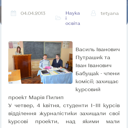
Наука
04.04.2013
tetyana
і
освіта
Василь Іванович
Путрашик та
Іван Іванович
Бабущак - члени
комісії; захищає
курсовий
проект Марія Пилип
У четвер, 4 квітня, студенти І–ІІІ курсів
відділення журналістики захищали свої
курсові проекти, над якими мали