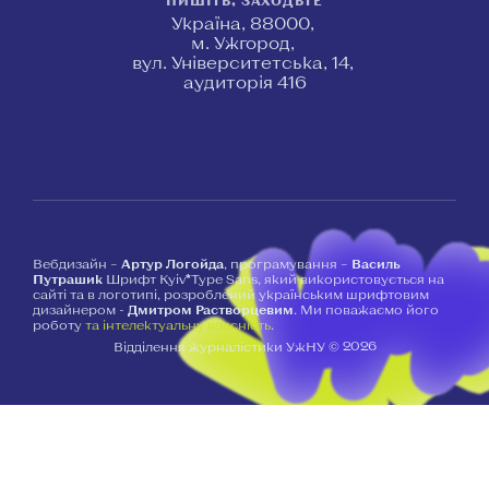
Україна, 88000,
м. Ужгород,
вул. Університетська, 14,
аудиторія 416
Вебдизайн –
Артур Логойда
, програмування –
Василь
Путрашик
Шрифт Kyiv*Type Sans, який використовується на
сайті та в логотипі, розроблений українським шрифтовим
дизайнером -
Дмитром Растворцевим
. Ми поважаємо його
роботу
та інтелектуальну власність
.
2026
Відділення журналістики УжНУ ©