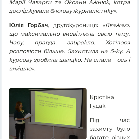
Марії Чаварги та Оксани Ажнюк, котра
досліджувала блогову журналістику».
Юлія Горбач
, другокурсниця:
«Вважаю,
що максимально висвітлила свою тему.
Часу, правда, забракло. Хотілося
розповісти більше. Захистила на 5-ку. А
курсову зробила швидко. Не спала – ось і
вийшло».
Крістіна
Гудак
Під час
захисту було
багато різних