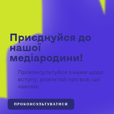
Приєднуйся до
нашої
медіародини!
Проконсультуйся з нами щодо
вступу, розпитай про все, що
хвилює.
ПРОКОНСУЛЬТУВАТИСЯ