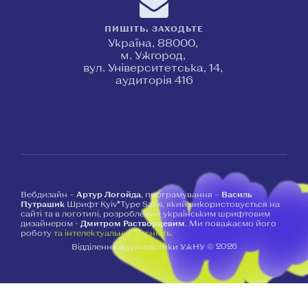
ПИШІТЬ, ЗАХОДЬТЕ
Україна, 88000,
м. Ужгород,
вул. Університетська, 14,
аудиторія 416
Вебдизайн –
Артур Логойда
, програмування –
Василь
Путрашик
Шрифт Kyiv*Type Sans, який використовується на
сайті та в логотипі, розроблений українським шрифтовим
дизайнером -
Дмитром Растворцевим
. Ми поважаємо його
роботу
та інтелектуальну власність
.
2026
Відділення журналістики УжНУ ©