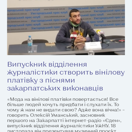
Випускник відділення
журналістики створить вінілову
платівку з піснями
закарпатських виконавців
«Мода на вінілові платівки повертається! Все
більше людей хочуть придбати і слухати їх. То
чому ж нам не видати свою? Адже вона вічна!» –
говорить Олексій Уманський, засновник
першого на Закарпатті інтернет-радіо «Єден»,
випускник відділення журналістики УжНУ. 18
листопада він презентував музичний проєкт,