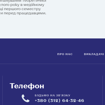
 опанування теоретичної
нулого року в медійному
нці першого семестру
оти перед працедавцями.
ПРО НАС
ВИКЛАДАЧІ
Телефон
БУДЬМО НА ЗВ'ЯЗКУ
+380 (312) 64-32-46