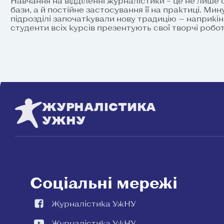
Навчання на відділенні журналістики – це не лише
бази, а й постійне застосування її на практиці. Ми
підрозділі започаткували нову традицію — наприкі
студенти всіх курсів презентують свої творчі роб
ЖУРНАЛІСТИКА
УЖНУ
Соціальні мережі
Журналістика УжНУ
Журналістика УжНУ