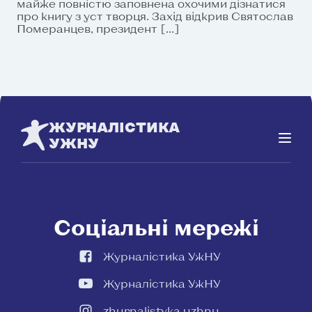
майже повністю заповнена охочими дізнатися
про книгу з уст творця. Захід відкрив Святослав
Померанцев, президент […]
ЖУРНАЛІСТИКА
УЖНУ
Соціальні мережі
Журналістика УжНУ
Журналістика УжНУ
zhurnalistyka.uzhnu