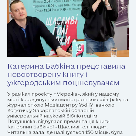
Катерина Бабкіна представила
новостворену книгу і
ужгородським поціновувачам
У рамках проекту «Мережа», який у нашому
місті координується магістранткою філфаку та
журналісткою Медіацентру УжНУ Іванкою
Когутич, у Закарпатській обласній
універсальній науковій бібліотеці ім.
Потушняка, відбулася презентація книги
Катерини Бабкіної «Щасливі голі люди».
Читальна зала, де налічується 150 місць, була