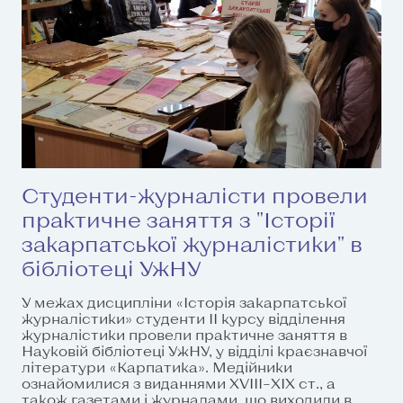
Студенти-журналісти провели
практичне заняття з "Історії
закарпатської журналістики" в
бібліотеці УжНУ
У межах дисципліни «Історія закарпатської
журналістики» студенти ІІ курсу відділення
журналістики провели практичне заняття в
Науковій бібліотеці УжНУ, у відділі краєзнавчої
літератури «Карпатика». Медійники
ознайомилися з виданнями XVIII–XIX ст., а
також газетами і журналами, що виходили в