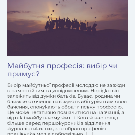
Майбутня професія: вибір чи
примус?
Вибір майбутньої професії молоддю не завжди
є самостійним та усвідомленим. Нерідко він
залежить від думки батьків. Буває, родина чи
близьке оточення нав’язують абітурієнтам своє
бачення, спонукають обрати певну професію.
Це може негативно позначитися на навчанні, а
відтак і майбутньому житті. Кого ж насправді
більше серед першокурсників відділення
журналістики: тих, хто обрав професію
працівника медіа добровільно, […]