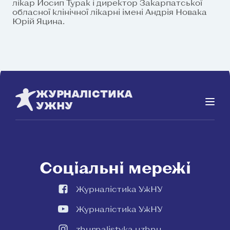
лікар Йосип Турак і директор Закарпатської
обласної клінічної лікарні імені Андрія Новака
Юрій Яцина.
ЖУРНАЛІСТИКА
УЖНУ
Соціальні мережі
Журналістика УжНУ
Журналістика УжНУ
zhurnalistyka.uzhnu