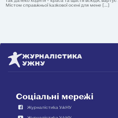
так далеко ходити – краса та щастя всюди, вартує
Містом справжньої казкової осені для мене […]
ЖУРНАЛІСТИКА
УЖНУ
Соціальні мережі
Журналістика УжНУ
Журналістика УжНУ