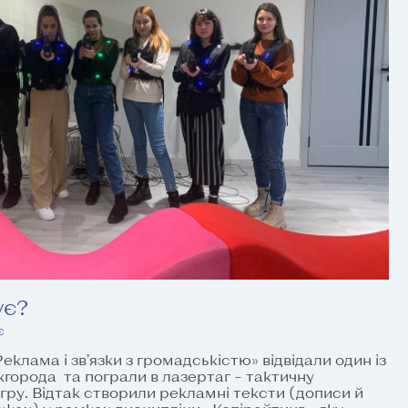
ує?
є
еклама і зв’язки з громадськістю» відвідали один із
города та пограли в лазертаг – тактичну
ру. Відтак створили рекламні тексти (дописи й