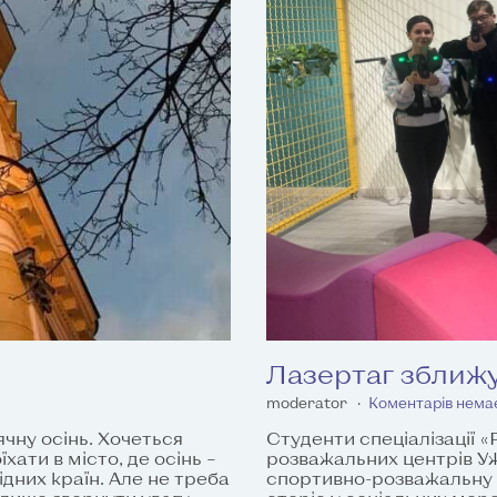
Лазертаг зближ
moderator
Коментарів нема
чну осінь. Хочеться
Студенти спеціалізації «Р
хати в місто, де осінь –
розважальних центрів Уж
ідних країн. Але не треба
спортивно-розважальну г