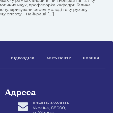
ежах) у рамках дисципліни «Копірайтинг», яку
логічних наук, професорка кафедри Галина
опуляризували серед молоді таку рухову
иву спорту. Найкращі […]
ПІДРОЗДІЛИ
АБІТУРІЄНТУ
НОВИНИ
Адреса
ПИШІТЬ, ЗАХОДЬТЕ
Україна, 88000,
м. Ужгород,