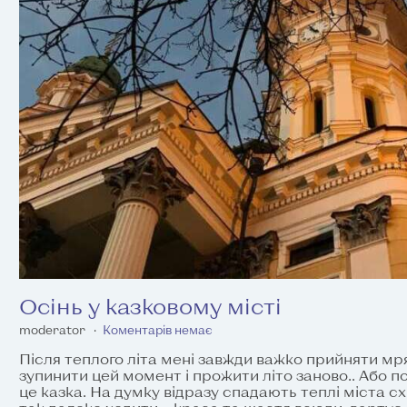
Осінь у казковому місті
moderator
Коментарів немає
Після теплого літа мені завжди важко прийняти мря
зупинити цей момент і прожити літо заново.. Або пої
це казка. На думку відразу спадають теплі міста сх