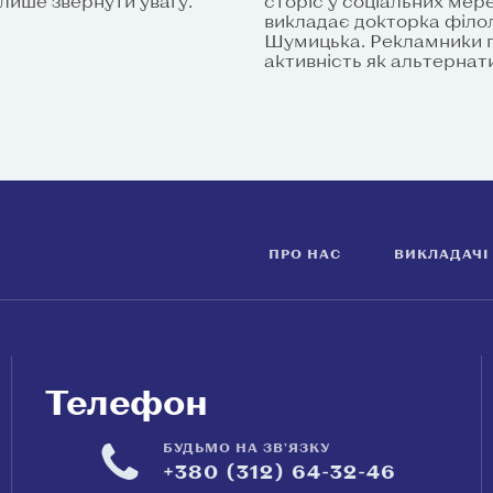
 лише звернути увагу.
сторіс у соціальних мер
викладає докторка філо
Шумицька. Рекламники п
активність як альтернат
ПРО НАС
ВИКЛАДАЧІ
Телефон
БУДЬМО НА ЗВ'ЯЗКУ
+380 (312) 64-32-46