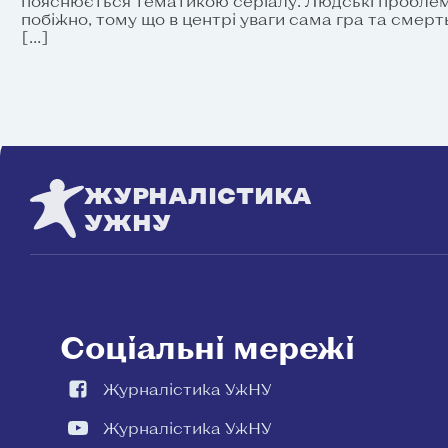
пояснюється тематикою серіалу. Людські проблем
побіжно, тому що в центрі уваги сама гра та смерть
[…]
ЖУРНАЛІСТИКА
УЖНУ
Соціальні мережі
Журналістика УжНУ
Журналістика УжНУ