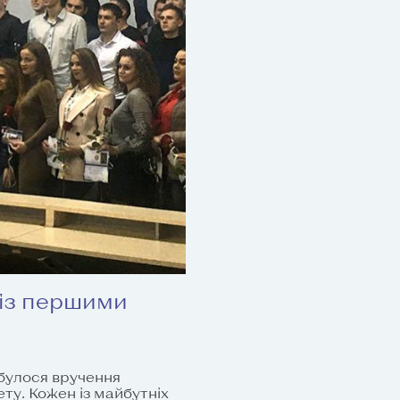
 із першими
булося вручення
ту. Кожен із майбутніх