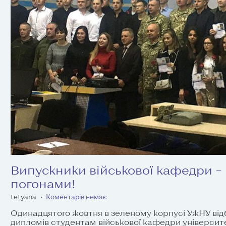
Випускники військової кафедри –
погонами!
tetyana
Коментарів немає
Одинадцятого жовтня в зеленому корпусі УжНУ від
дипломів студентам військової кафедри університе