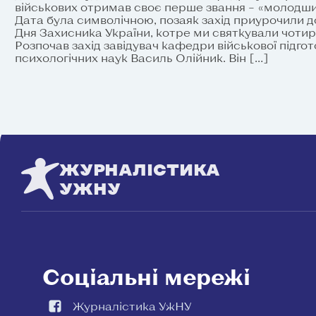
військових отримав своє перше звання – «молодши
Дата була символічною, позаяк захід приурочили д
Дня Захисника України, котре ми святкували чоти
Розпочав захід завідувач кафедри військової підго
психологічних наук Василь Олійник. Він […]
ЖУРНАЛІСТИКА
УЖНУ
Соціальні мережі
Журналістика УжНУ