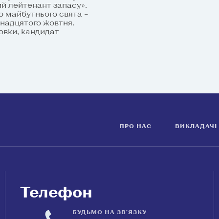
й лейтенант запасу».
о майбутнього свята –
рнадцятого жовтня.
товки, кандидат
ПРО НАС
ВИКЛАДАЧІ
Телефон
БУДЬМО НА ЗВ'ЯЗКУ