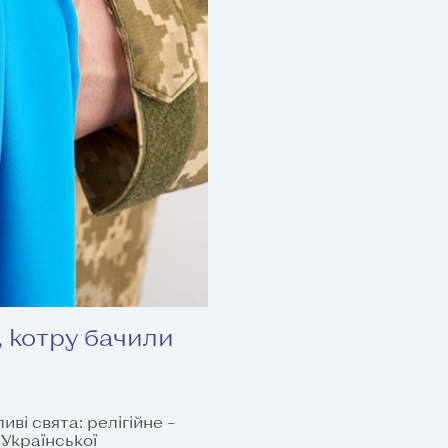
, котру бачили
иві свята: релігійне –
Української