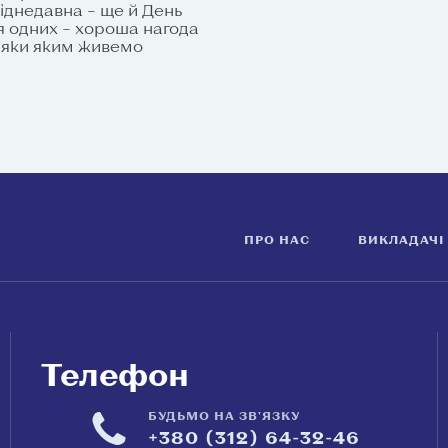
віднедавна – ще й День
я одних – хороша нагода
вдяки яким живемо
ПРО НАС
ВИКЛАДАЧІ
Телефон
БУДЬМО НА ЗВ'ЯЗКУ
+380 (312) 64-32-46