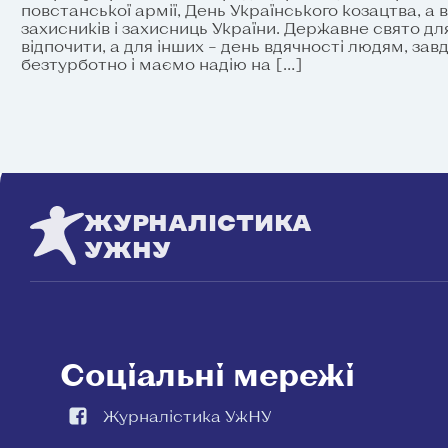
повстанської армії, День Українського козацтва, а 
захисників і захисниць України. Державне свято дл
відпочити, а для інших – день вдячності людям, за
безтурботно і маємо надію на […]
ЖУРНАЛІСТИКА
УЖНУ
Соціальні мережі
Журналістика УжНУ