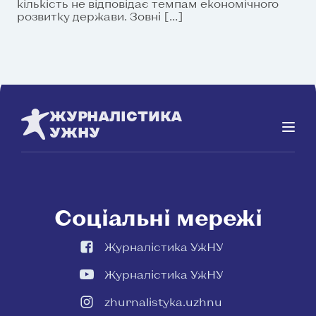
кількість не відповідає темпам економічного
розвитку держави. Зовні […]
ЖУРНАЛІСТИКА
УЖНУ
Соціальні мережі
Журналістика УжНУ
Журналістика УжНУ
zhurnalistyka.uzhnu