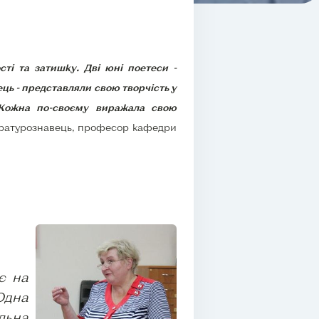
сті та затишку. Дві юні поетеси -
ць - представляли свою творчість у
. Кожна по-своєму виражала свою
ратурознавець, професор кафедри
є на
Одна
льна