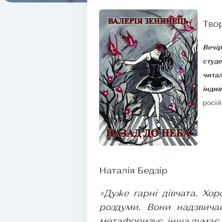
Тво
Вечір
студе
чита
індив
росій
Наталія Бедзір
«Дуже гарні дівчата. Хо
роздуми. Вони надзвича
метафоризує, інша думає