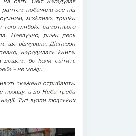
на світі. Світ нагадував
а раптом побачила все під
сумним, можливо, трішки
у того глибоко самотнього
ла. Невлучно, рими десь
м, що відчувала. Діапазон
апевно, народилась книга.
 дощем, бо коли світить
реба – не можу.
ивоті скажено стрибають:
е позаду, а до Неба треба
адії. Тугі вузли людських