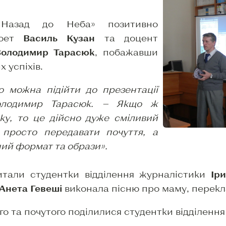
«Назад до Неба» позитивно
поет
Василь Кузан
та доцент
Володимир Тарасюк
, побажавши
 успіхів.
о можна підійти до презентації
Володимир Тарасюк. — Якщо ж
ку, то це дійсно дуже сміливий
 просто передавати почуття, а
ний формат та образи».
итали студентки відділення журналістики
Ір
Анета Гевеші
виконала пісню про маму, перекл
о та почутого поділилися студентки відділення