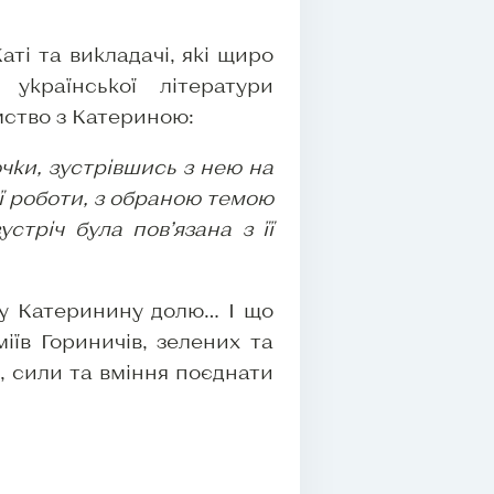
ті та викладачі, які щиро
української літератури
ство з Катериною:
чки, зустрівшись з нею на
ої роботи, з обраною темою
стріч була пов’язана з її
ву Катеринину долю… І що
іїв Гориничів, зелених та
, сили та вміння поєднати