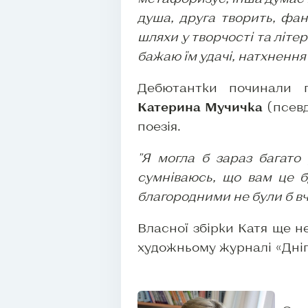
душа, друга творить, фант
шляхи у творчості та літер
бажаю їм удачі, натхнення
Дебютантки починали п
Катерина Мучичка
(псев
поезія.
"Я могла б зараз багато 
сумніваюсь, що вам це бу
благородними не були б в
Власної збірки Катя ще не
художньому журналі «Дніпр