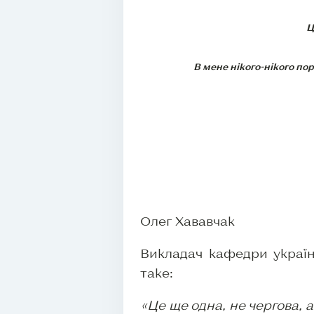
Ц
В мене нікого-нікого пор
Олег Хававчак
Викладач кафедри україн
таке:
«Це ще одна, не чергова, 