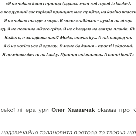
«Я не чекаю коня і принца (здався мені той герой із казки).
е все дурний застарілий принцип: має прийти, на коліно впаст
Я не чекаю погоди з моря. В мене стабільно – думки на вітер.
яд. Я не повинна нікого гріти.
Я не складаю на завтра планів. Як
Кажете, я загадкова пані? Може, спочатку… А так навряд чи.
Я б не хотіла усе й одразу. В мене бажання – прості і скромні.
Я не міняю життя на казку. Принци спізнились. А винні коні?»
ської літератури
Олег Хававчак
сказав про К
а надзвичайно талановита поетеса та творча на