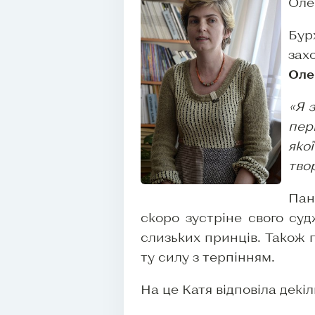
Оле
Бур
зах
Оле
«Я 
пер
яко
тво
Пан
скоро зустріне свого суд
слизьких принців. Також 
ту силу з терпінням.
На це Катя відповіла декі