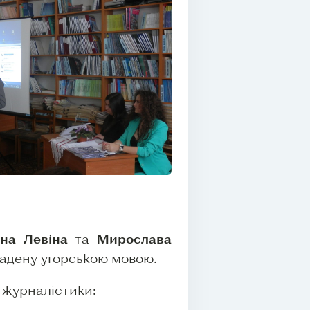
ина Левіна
та
Мирослава
адену угорською мовою.
 журналістики: