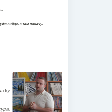
и…
 уже вийде, а там побачу.
атку
тура.