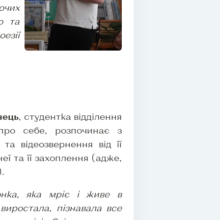
ночих
ю та
оезії
нець
, студентка відділення
 про себе, розпочинає з
та відеозвернення від її
еї та її захоплення (адже,
.
юнка, яка мріє і живе в
 виростала, пізнавала все