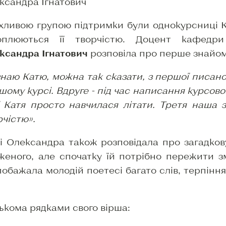
ксандра Ігнатович
хливою групою підтримки були однокурсниці Ка
оплюються її творчістю. Доцент кафедри 
ксандра Ігнатович
розповіла про перше знайом
знаю Катю, можна так сказати, з першої писано
шому курсі. Вдруге - під час написання курсов
ї Катя просто навчилася літати. Третя наша зу
рчістю».
і Олександра також розповідала про загадко
женого, але спочатку їй потрібно пережити зм
побажала молодій поетесі багато слів, терпіння
лькома рядками свого вірша: