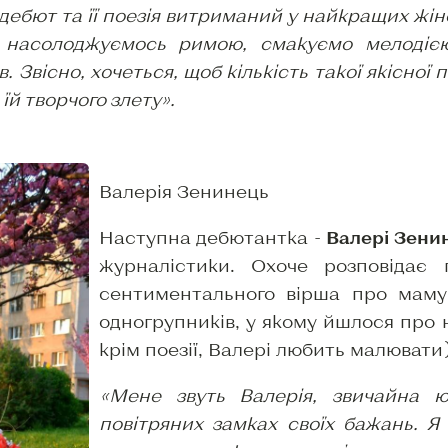
 дебют та її поезія витриманий у найкращих жі
о насолоджуємось римою, смакуємо мелодіє
Звісно, хочеться, щоб кількість такої якісної п
їй творчого злету».
Валерія Зенинець
Наступна дебютантка -
Валері Зени
журналістики. Охоче розповідає
сентиментального вірша про маму 
одногрупників, у якому йшлося про н
крім поезії, Валері любить малювати)
«Мене звуть Валерія, звичайна 
повітряних замках своїх бажань. Я