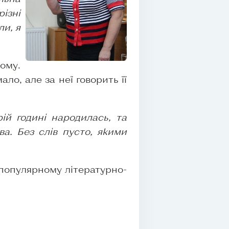
різні
ли, я
ому.
ло, але за неї говорить її
рій годині народилась, та
ва. Без слів пусто, якими
у популярному літературно-