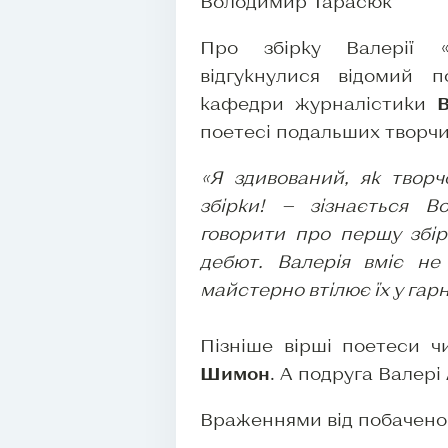
Володимир Тарасюк
Про збірку Валерії 
відгукнулися відомий 
кафедри журналістики
поетесі подальших творчих
«Я здивований, як творч
збірки! — зізнається 
говорити про першу збір
дебют. Валерія вміє не
майстерно втілює їх у гар
Пізніше вірші поетеси ч
Шимон
. А подруга Валері
Враженнями від побаченог