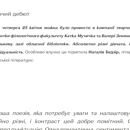
рчий дебют
 четверга 25 квітня можна було провести в компанії творчо
нтки філологічного факультету Катка Мучичка та Валері Зенине
льному залі обласної бібліотеки. Абсолютно різні дівчата
ідуальність.
Особливо влучно це підмітила
Наталія Бедзір,
літе
ської літератури:
роша поезія, яка потребує уваги та налаштову
йно різні, і контраст цей добре помітний. 
 про пунктуацію. Одна романтична, сентимента