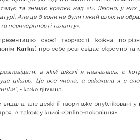
азує та знімає крапки над «і». Звісно, у них 
атурі. Але де б вони не були і який шлях не обра
 та невичерпності таланту».
резентацію своєї творчості кожна по-різн
донім
Катка
) про себе розповідає скромно та ма
розповідати, в якій школі я навчалась, о кот
де цікаво. Це все числа, а закохана я в сло
чинки"
, - каже дівчина.
 видала, але деякі її твори вже опубліковані 
о». А також у книзі «Online-покоління».