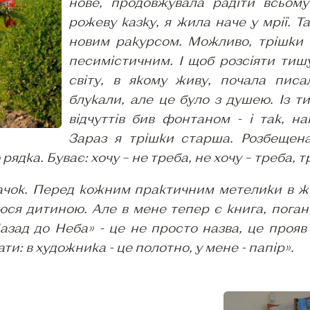
нове, продовжувала радіти всьому 
рожеву казку, я жила наче у мрії. Т
новим ракурсом. Можливо, трішки 
песимістичним. І щоб розсіяти тиш
світу, в якому живу, почала писа
блукали, але це було з душею. Із ти
відчуттів бив фонтаном - і так, н
Зараз я трішки старша. Розбещена
ядка. Буває: хочу – не треба, не хочу – треба, т
ачок. Перед кожним практичним метелики в ж
юся дитиною. Але в мене тепер є книга, поган
азад до Неба» - це не просто назва, це прояв н
и: в художника - це полотно, у мене - папір».