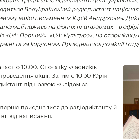
 Україні традиційно відзначають День українсько
водиться Всеукраїнський радіодиктант національ
прямому ефірі письменник Юрій Андрухович. Дик
ансляції наживо на різних платформах – в ефірі 
ів «UA: Перший», «UA: Культура», на сторінках 
країні та за кордоном. Приєдналися до акції і ст
лася о 10.00. Спочатку учасників
роведення акції. Затим о 10.30 Юрій
диктант під назвою «Слідом за
вперше приєдналися до радіодиктанту й
ння від написання.