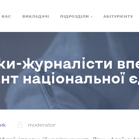
 НАС
ВИКЛАДАЧІ
ПІДРОЗДІЛИ
АБІТУРІЄНТУ
и-журналісти вп
нт національної є
ик
moderator