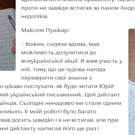
проте не завжди встигав за паном Андр
недоліків.
Максим Пушкар:
– Кожен, сидячи вдома, мав
можливість долучитися до
всеукраїнської акції. Я взяв участь у
ній, тому що це чудова нагода
перевірити свої знання з
ло цікаво послухати, як буде читати Юрій
мий український письменник. Цей диктант
раїнців. Сьогодні ненадовго ми стали одним
еликого. У моїй роботі було багато
ав досить швидко і я не встигав, але при
ні диктанту написав його ще раз і