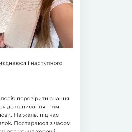
риєднаюся і наступного
спосіб перевірити знання
ся до написання. Тим
ови. На жаль, під час
илок. Постараюся з часом
ом враження хороші,