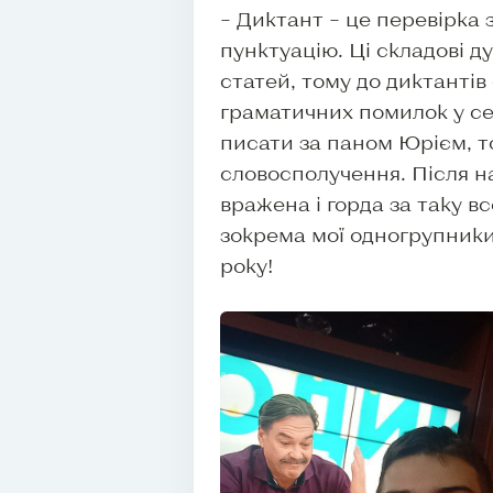
– Диктант – це перевірка
пунктуацію. Ці складові 
статей, тому до диктантів
граматичних помилок у се
писати за паном Юрієм, то
словосполучення. Після н
вражена і горда за таку в
зокрема мої одногрупники
року!