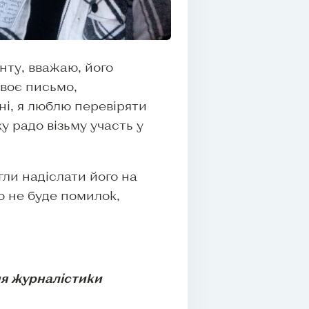
нту, вважаю, його
воє письмо,
і, я люблю перевіряти
у радо візьму участь у
гли надіслати його на
го не буде помилок,
ня журналістики