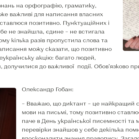
 знань на орфографію, граматику,
дуже важливі для написання власних
 ставлюся позитивно. Пунктуаційних і
бе не знайшла, єдине – не встигала
му кілька разів пропустила слова та
аписання можу сказати, що позитивно
сеукраїнську акцію: багато людей,
, долучилися до важливої події. Обов’язково п
Олександр Гобан:
– Вважаю, що диктант – це найкращий 
мови на письмі, тому позитивно ставлю
паче в День української писемності та м
перевірки знайшов у себе декілька пом
вдосконалити знання правопису. Загал