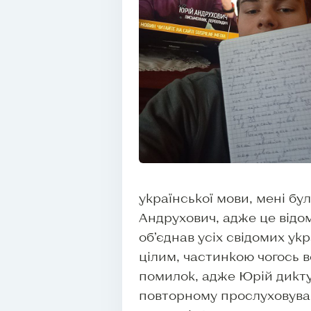
української мови, мені бу
Андрухович, адже це відо
об’єднав усіх свідомих ук
цілим, частинкою чогось в
помилок, адже Юрій диктув
повторному прослуховуван