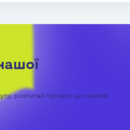
нашої
упу, розпитай про все, що хвилює.