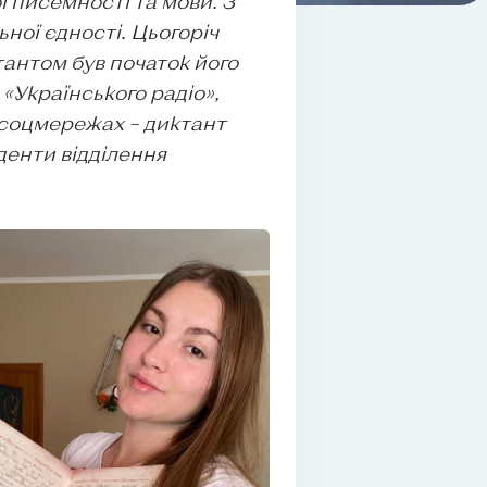
ї писемності та мови. З
ної єдності. Цьогоріч
тантом був початок його
«Українського радіо»,
у соцмережах – диктант
уденти відділення