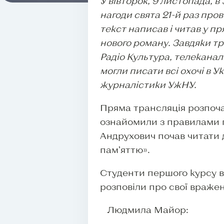
У вівторок, 9 листопада, в
нагоди свята 21-й раз про
текст написав і читав у 
нового роману. Завдяки тр
Радіо Культура, телеканал
могли писати всі охочі в У
журналістики УжНУ.
Пряма трансляція розпоча
ознайомили з правилами п
Андрухович почав читати 
пам’яттю».
Студенти першого курсу 
розповіли про свої враже
Людмила Майор: