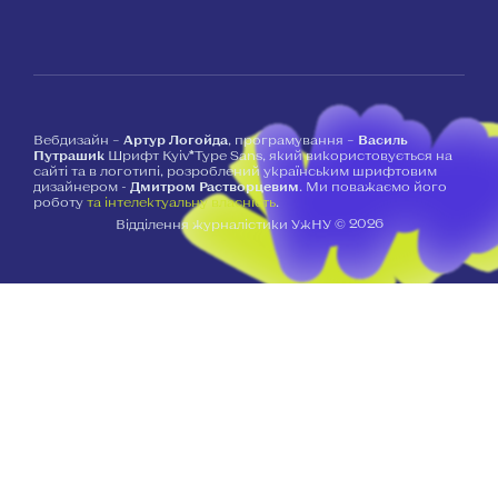
Вебдизайн –
Артур Логойда
, програмування –
Василь
Путрашик
Шрифт Kyiv*Type Sans, який використовується на
сайті та в логотипі, розроблений українським шрифтовим
дизайнером -
Дмитром Растворцевим
. Ми поважаємо його
роботу
та інтелектуальну власність
.
2026
Відділення журналістики УжНУ ©