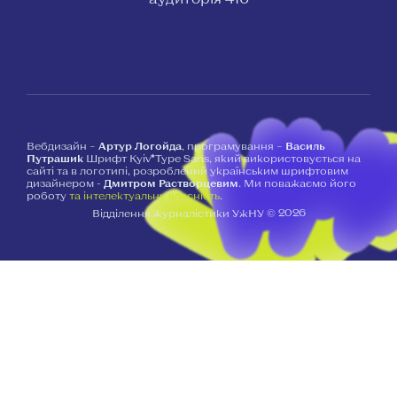
Вебдизайн –
Артур Логойда
, програмування –
Василь
Путрашик
Шрифт Kyiv*Type Sans, який використовується на
сайті та в логотипі, розроблений українським шрифтовим
дизайнером -
Дмитром Растворцевим
. Ми поважаємо його
роботу
та інтелектуальну власність
.
2026
Відділення журналістики УжНУ ©