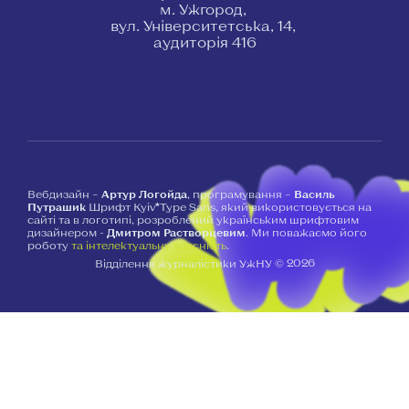
м. Ужгород,
вул. Університетська, 14,
аудиторія 416
Вебдизайн –
Артур Логойда
, програмування –
Василь
Путрашик
Шрифт Kyiv*Type Sans, який використовується на
сайті та в логотипі, розроблений українським шрифтовим
дизайнером -
Дмитром Растворцевим
. Ми поважаємо його
роботу
та інтелектуальну власність
.
2026
Відділення журналістики УжНУ ©